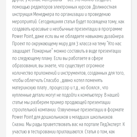
помощью редакторов электронных курсов. Должностная
инструкция Менеджера по организации и проведению
мероприятий. Сегодняшняя статья будет посвящена тому, как
создавать красивые и необычные презентации в программе
Power Point, даже если вы не обладаете навыками дизайнера.
Проект по окружающему миру для 3 класса на тему "Кто нас
защищает. Пожарные" можно составить в виде презентации
по следующему плану. Если вы работаете в сфере
образования, вы знаете, что существует огромное
количество приложений и инструментов, созданных для того,
чтобы облегчить Спасибо , давно хотел поменять
материнскую плату , процессор и т.д , но боялся , что
купленные детали могут не подойти к компьютеру. В нашей
статье мы разберем пример продающей презентации
строительной компании. Озвученные презентации в формате
Power Point для дошкольников и младших школьников.
Сказки. Мы рады приветствовать вас на портале ПедЭксперт. К
участию в тестировании приглашаются. Статья о том, как