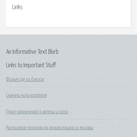
Links
An Informative Text Blurb
Links to Important Stuff
Фильм где ты багира
Скачать читы копателя
Пункт назначения 4 актеры и роли
Расписание поездов до архангельска из москвы