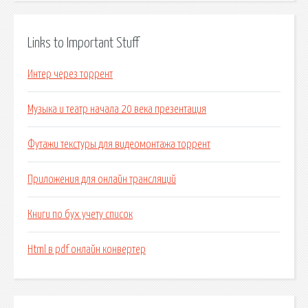
Links to Important Stuff
Интер через торрент
Музыка и театр начала 20 века презентация
Футажи текстуры для видеомонтажа торрент
Приложения для онлайн трансляций
Книги по бух учету список
Html в pdf онлайн конвертер