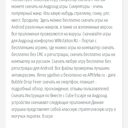
можете скачать на Андроид игры. Симуляторы - очень
популярный жанр. Или какую нибудь стрелялку, гонку, рпг,
квест, бродилку. Здесь можно бесплатно скачать игры на
Android различных жанров, а также их взломанные версии.
Все приложения проверяются на вирусы. Скачивайте игры
для Андроид комфортно WINstation.RU – Портал с
бесплатными играми, где можно игры на компьютер скачать
бесплатно без СМС и регистрации, скачать бесплатно игры на
компьютер на русском. Скачать любую игру бесплатно без
регистрации для Android. Все файлы проверены лучшими
антивирусами. Легко удобно и безопасно на APKteka.ru - дата.
Bubble Drop Fever скачать на смартфон, планшет -
подробный обзор, прохождение, отзывы пользователей.
Скачать Инструкция по Вместе с Cube Escape на Андроид
устройства скачивают следующие приложения Данная
игрушка представляет собой классную стратегическую игру о
могучих пиратах. В игре.