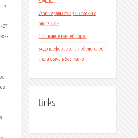
андроид
ока
Узоры араны спицами схемы с
описанием
 425
Расписание матчей порто
ороны
Бодо шефер законы победителей
книга скачать бесплатно
вие
кое
з
Links
я