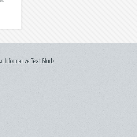
кую
n Informative Text Blurb