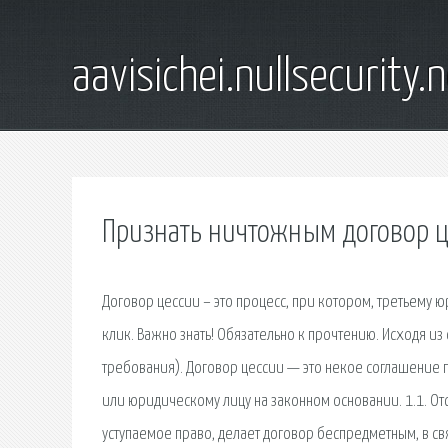
aavisichei.nullsecurity.
Признать ничтожным договор ц
Договор цессии – это процесс, при котором, третьему ю
клик. Важно знать! Обязательно к прочтению. Исходя из 
требования). Договор цессии — это некое соглашение
или юридическому лицу на законном основании. 1.1. Отс
уступаемое право, делает договор беспредметным, в св