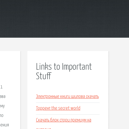
Links to Important
Stuff
 1
ава
Электронные книги шилова скачать
ому
Торрент the secret world
ло
Скачать блок стори премиум на
шения