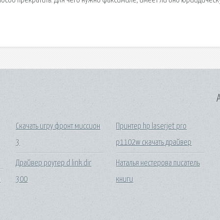
пособ прекратить. Для чего нужно факсимиле, имеет ли оно юриидичес
A
Скачать игру фронт миссион
Принтер hp laserjet pro
3
p1102w скачать драйвер
Драйвер роутер d link dir
Наталья нестерова писатель
в
300
книги