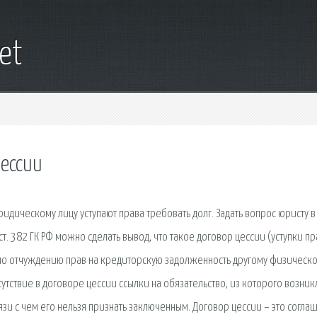
net
ессии
ридическому лицу уступают права требовать долг. Задать вопрос юристу в
ст. 382 ГК РФ можно сделать вывод, что такое договор цессии (уступки пр
 по отчуждению прав на кредиторскую задолженность другому физическ
утствие в договоре цессии ссылки на обязательство, из которого возник
язи с чем его нельзя признать заключенным. Договор цессии – это согла