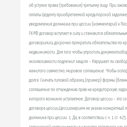
об уступке права (требования) третьему лицу. При за
оплаты Цеденту приобретаемой кредиторской задолжен
уведомления должника при цессии (комментарий к Постан
ГК РФ договор вступает в силу и становится обязательн
договорились досрочно прекратить обязательства по к
недвижимости. Для того чтобы упростить документообо
эксклюзивности подлежит защите – Нарушает ли свобод
нажитого совместно, мировое соглашение. Чтобы оспори
долга. Скачать типовой образец (пример) формы (бланк
соглашение по отчуждению прав на кредиторскую задолже
которого возникло уступаемое. Договор цессии – это с
договора цессии,Цессионарием не указан конкретный п
должника при цессии. 1. Да, в соответствии с ч. 1 ст. 4