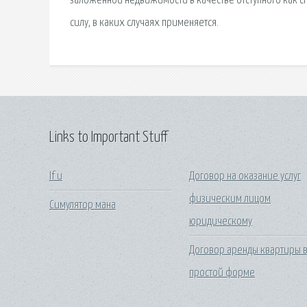
заложенной недвижимости в качестве отступного как с
силу, в каких случаях применяется.
Links to Important Stuff
If u
Договор на оказание услуг
физическим лицом
Симулятор мана
юридическому
Договор аренды квартиры 
простой форме