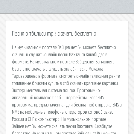
Песня о тбилиси mp3 скачать бесплатно
На музыкальном портале Зайцев.нет Вы можете бесплатно
скачать и слушать онлайн песни Вахтанга Кикабидзе в
формате. На музыкальном портале Зайцев.нет Вы можете
бесплатно скачать и слушать онлайн песни Микаэла
Таривердиева в формате. смотреть онлайн телеканал рен тв
топливные брикеты купить в спб скачать красивые картинки.
Экспериментальная система поиска. Программно-
аппаратный комплекс с веб-интерфейсом. iSendSMS -
программа, предназначенная для бесплатной отправки SMS и
MMS на мобильные телефоны операторов сотовой связи
России и СНГ с компьютера. На музыкальном портале
Зайцев.нет Вы можете скачать песни Вахтанга Кикабидзе
бесплатно На музыкальном портале Зайцев.нет Вы можете