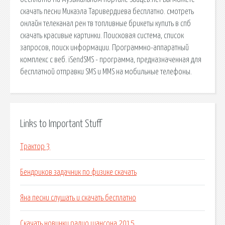
скачать песни Микаэла Таривердиева бесплатно. смотреть
онлайн телеканал рен тв топливные брикеты купить в спб
скачать красивые картинки. Поисковая сиcтема, список
запросов, поиск информации. Программно-аппаратный
комплекс с веб. iSendSMS - программа, предназначенная для
бесплатной отправки SMS и MMS на мобильные телефоны.
Links to Important Stuff
Трактор 3
Бендриков задачник по физике скачать
Яна песни слушать и скачать бесплатно
Скачать новинки радио шансона 2015