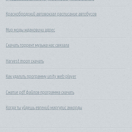
Краснобродский автовокзал расписание автобусов
Мир моды ждановичи адрес
Скачать торрент музыка нас связала
Harvest moon скачать
Как удалить программу unity web player
Сжатие pdf файлов программа скачать
Когда ты уйдешь евгений маргулис аккорды