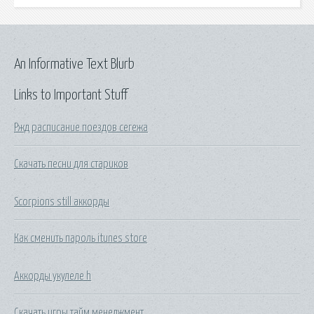
An Informative Text Blurb
Links to Important Stuff
Ржд расписание поездов сегежа
Скачать песни для стариков
Scorpions still аккорды
Как сменить пароль itunes store
Аккорды укулеле h
Скачать игры тайм менеджмент