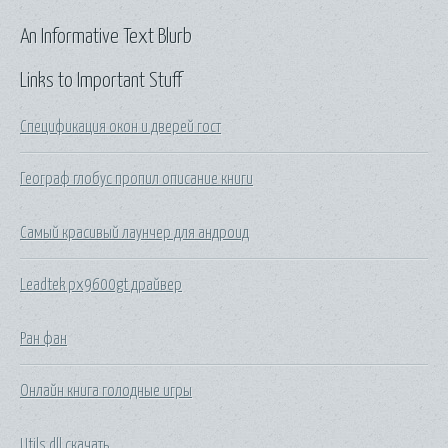
An Informative Text Blurb
Links to Important Stuff
Спецификация окон и дверей гост
Географ глобус пропил описание книги
Самый красивый лаунчер для андроид
Leadtek px9600gt драйвер
Ран фан
Онлайн книга голодные игры
Utils dll скачать