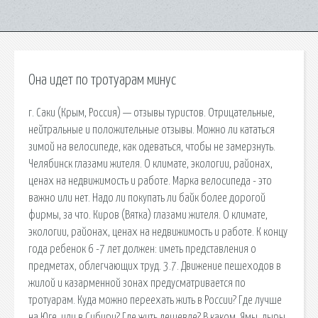
Она идет по тротуарам минус
г. Саки (Крым, Россия) — отзывы туристов. Отрицательные,
нейтральные и положительные отзывы. Можно ли кататься
зимой на велосипеде, как одеваться, чтобы не замерзнуть.
Челябинск глазами жителя. О климате, экологии, районах,
ценах на недвижимость и работе. Марка велосипеда - это
важно или нет. Надо ли покупать ли байк более дорогой
фирмы, за что. Киров (Вятка) глазами жителя. О климате,
экологии, районах, ценах на недвижимость и работе. К концу
года ребенок 6 -7 лет должен: иметь представления о
предметах, облегчающих труд. 3.7. Движение пешеходов в
жилой и казарменной зонах предусматривается по
тротуарам. Куда можно переехать жить в России? Где лучше
на Юге, или в Сибири? Где жить дешевле? В каком. Ямы, дыры,