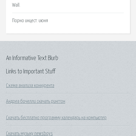
Wall.
Порно инцест: июня
An Informative Text Blurb
Links to Important Stuff
Схема анализа конкурента
Андреа бочелли скачать рингтон
Скачать бесплатно программу календарь на компьютер
Скачать музыку newsboys