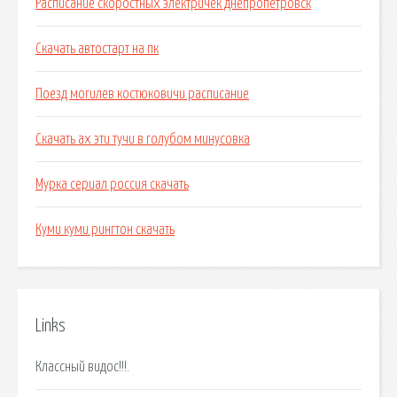
Расписание скоростных электричек днепропетровск
Скачать автостарт на пк
Поезд могилев костюковичи расписание
Скачать ах эти тучи в голубом минусовка
Мурка сериал россия скачать
Куми куми рингтон скачать
Links
Классный видос!!!.