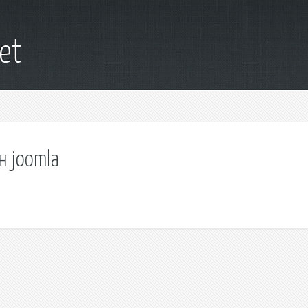
net
н joomla