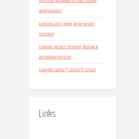
Детские фильмы по рассказам
драгунского
Скачать игру дядя деда через
торрент
Скачать через торрент фильм в
активном поиске
Скачать сваты 5 сезон 6 серия
Links