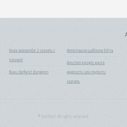
A
с
Крах аненербе 2 скачать с
Интеграция шаблона bitrix
торрент
Алистер кроули книга
Вики darkest dungeon
мудрости или глупости
скачать
© Untitled. All rights reserved.