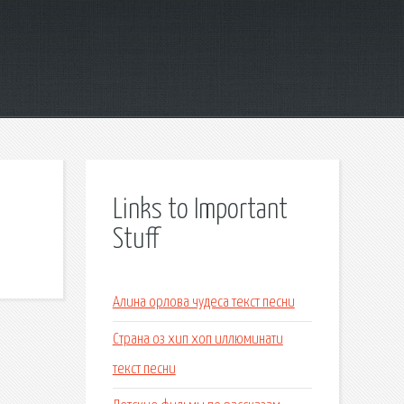
Links to Important
Stuff
Алина орлова чудеса текст песни
Страна оз хип хоп иллюминати
текст песни