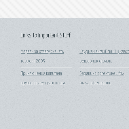
Links to Important Stuff
Медаль за отвагу скачать
Кауфман английский 9 клас
торрент 2005
решебник скачать
Приключения капитана
Барякина аргентинец fb2
врунгеля чему учит книга
скачать бесплатно