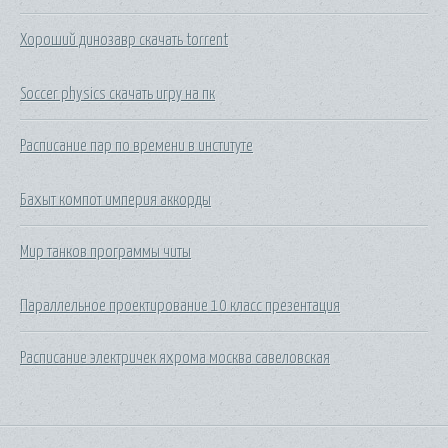
Хороший динозавр скачать torrent
Soccer physics скачать игру на пк
Расписание пар по времени в институте
Бахыт компот империя аккорды
Мир танков программы читы
Параллельное проектирование 10 класс презентация
Расписание электричек яхрома москва савеловская