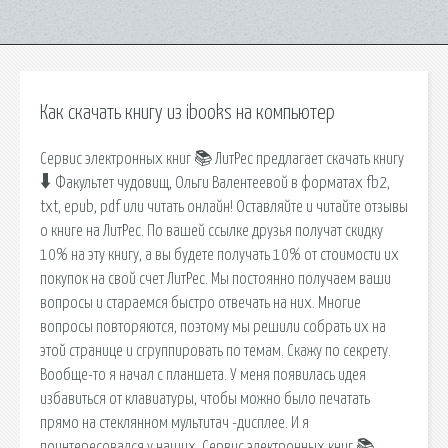
Как скачать книгу из ibooks на компьютер
Сервис электронных книг 📚 ЛитРес предлагает скачать книгу
🠳 Факультет чудовищ, Ольги Валентеевой в форматах fb2,
txt, epub, pdf или читать онлайн! Оставляйте и читайте отзывы
о книге на ЛитРес. По вашей ссылке друзья получат скидку
10% на эту книгу, а вы будете получать 10% от стоимости их
покупок на свой счет ЛитРес. Мы постоянно получаем ваши
вопросы и стараемся быстро отвечать на них. Многие
вопросы повторяются, поэтому мы решили собрать их на
этой странице и сгруппировать по темам. Скажу по секрету.
Вообще-то я начал с планшета. У меня появилась идея
избавиться от клавиатуры, чтобы можно было печатать
прямо на стеклянном мультитач -дисплее. И я
поинтересовался у наших. Сервис электронных книг 📚