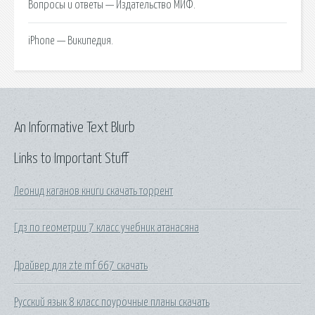
Вопросы и ответы — Издательство МИФ.
iPhone — Википедия.
An Informative Text Blurb
Links to Important Stuff
Леонид каганов книги скачать торрент
Гдз по геометрии 7 класс учебник атанасяна
Драйвер для zte mf 667 скачать
Русский язык 8 класс поурочные планы скачать