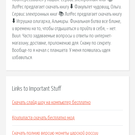
ЛитРес предлагает скачать книгу 🠳 Факультет чудовищ, Ольги.
Сервис электронных книг 📚 ЛитРес предлагает скачать книгу
🠳 Игрушка олигарха, Альмиры. Финальная битва все ближе,
и времени на то, чтобы отдышаться и прийти в себя, – нет.
Виил. Часто задаваемые вопросы и ответы по интернет-
магазину, доставке, приложению для. Скажу по секрету.
Вообще-то я начал с планшета. У меня появилась идея
избавиться.
Links to Important Stuff
Скачать слайд шоу на компьютер бесплатно
Крипипаста скачать бесплатно мод
Скачать полную версию монеты царской россии