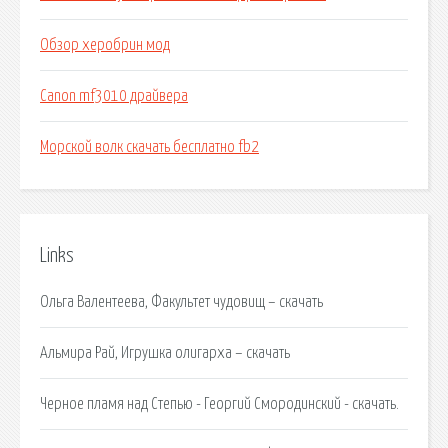
Обзор херобрин мод
Canon mf3010 драйвера
Морской волк скачать бесплатно fb2
Links
Ольга Валентеева, Факультет чудовищ – скачать
Альмира Рай, Игрушка олигарха – скачать
Черное пламя над Степью - Георгий Смородинский - скачать.