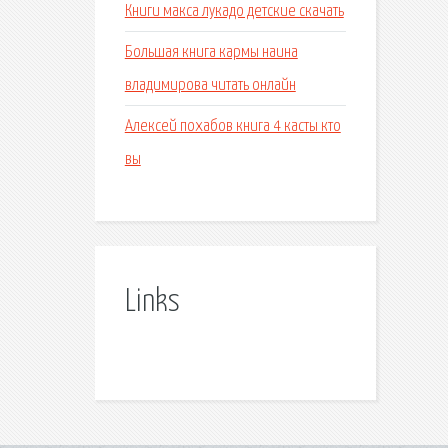
Книги макса лукадо детские скачать
Большая книга кармы наина
владимирова читать онлайн
Алексей похабов книга 4 касты кто
вы
Links