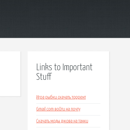
Links to Important
Stuff
Игра рыбки скачать торрент
Gmail com войти на почту
Скачать моды джова на танки