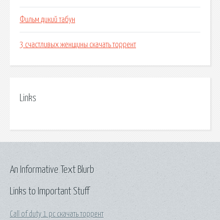
Фильм дикий табун
3 счастливых женщины скачать торрент
Links
An Informative Text Blurb
Links to Important Stuff
Call of duty 1 pc скачать торрент