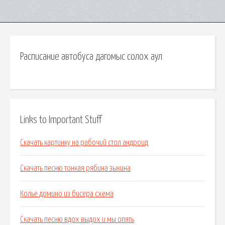
Расписание автобуса дагомыс солох аул
Links to Important Stuff
Скачать картинку на рабочий стол андроид
Скачать песню тонкая рябина зыкина
Колье домино из бисера схема
Скачать песню вдох выдох и мы опять