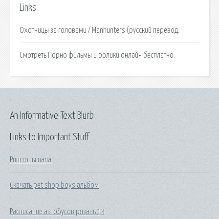
Links
Охотницы за головами / Manhunters (русский перевод.
Смотреть Порно фильмы и ролики онлайн бесплатно.
An Informative Text Blurb
Links to Important Stuff
Рингтоны nana
Скачать pet shop boys альбом
Расписание автобусов рязань 13