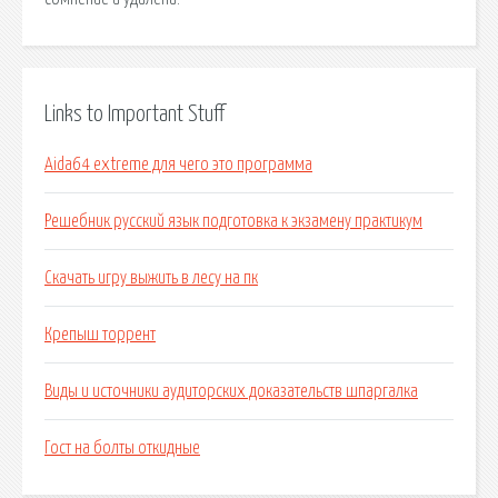
Links to Important Stuff
Aida64 extreme для чего это программа
Решебник русский язык подготовка к экзамену практикум
Скачать игру выжить в лесу на пк
Крепыш торрент
Виды и источники аудиторских доказательств шпаргалка
Гост на болты откидные