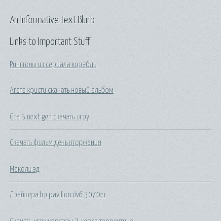
An Informative Text Blurb
Links to Important Stuff
Рингтоны из сериала корабль
Агата кристи скачать новый альбом
Gta 5 next gen скачать игру
Скачать фильм день вторжения
Маколи эд
Драйвера hp pavilion dv6 3070er