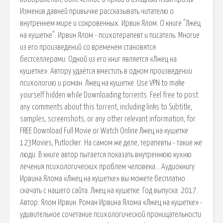
Изменив давней привычке рассказывать читателю о
внутреннем мире и сокровенных. Ирвин Ялом. О книге "Лжец
на кушетке". Ирвин Ялом - психотерапевт и писатель. Многие
из его произведений со временем становятся
бестселлерами. Одной из его книг является «Лжец на
кушетке». Автору удаётся вместить в одном произведении
психологию и роман. Лжец на кушетке. Use VPN to make
yourself hidden while Downloading torrents. Feel free to post
any comments about this torrent, including links to Subtitle,
samples, screenshots, or any other relevant information, for
FREE Download Full Movie or Watch Online Лжец на кушетке
123Movies, Putlocker. На самом же деле, терапевты - такие же
люди. В книге автор пытается показать внутреннюю кухню
лечения психологических проблем человека… Аудиокнигу
Ирвина Ялома «Лжец на кушетке» вы можете бесплатно
скачать с нашего сайта. Лжец на кушетке. Год выпуска: 2017.
Автор: Ялом Ирвин. Роман Ирвина Ялома «Лжец на кушетке» -
удивительное сочетание психологической проницательности