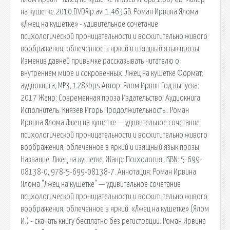
на кушетке.2010.DVDRip.avi 1.463GB. Роман Ирвина Ялома
«Лжец на кушетке» - удивительное сочетание
психологической проницательности и восхитительно живого
воображения, облеченное в яркий и изящный язык прозы.
Изменив давней привычке рассказывать читателю о
внутреннем мире и сокровенных. Лжец на кушетке Формат:
аудиокнига, MP3, 128kbps Автор: Ялом Ирвин Год выпуска:
2017 Жанр: Современная проза Издательство: Aудиокнига
Исполнитель: Князев Игорь Продолжительность:. Роман
Ирвина Ялома Лжец на кушетке — удивительное сочетание
психологической проницательности и восхитительно живого
воображения, облеченное в яркий и изящный язык прозы.
Название: Лжец на кушетке. Жанр: Психология. ISBN: 5-699-
08138-0, 978-5-699-08138-7. Аннотация: Роман Ирвина
Ялома "Лжец на кушетке" — удивительное сочетание
психологической проницательности и восхитительно живого
воображения, облеченное в яркий. «Лжец на кушетке» (Ялом
И.) - скачать книгу бесплатно без регистрации. Роман Ирвина