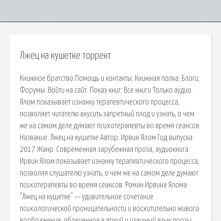
Лжец на кушетке торрент
Книжное братство Помощь и контакты; Книжная полка; Блоги;
Форумы. Войти на сайт. Показ книг: Все книги Только аудио.
Ялом показывает изнанку терапевтического процесса,
позволяет читателю вкусить запретный плод и узнать, о чем
же на самом деле думают психотерапевты во время сеансов.
Название: Лжец на кушетке Автор: Ирвин Ялом Год выпуска:
2017 Жанр: Современная зарубежная проза, аудиокнига
Ирвин Ялом показывает изнанку терапевтического процесса,
позволяя слушателю узнать, о чем же на самом деле думают
психотерапевты во время сеансов. Роман Ирвина Ялома
"Лжец на кушетке" — удивительное сочетание
психологической проницательности и восхитительно живого
воображения, облеченное в яркий и изящный язык прозы.