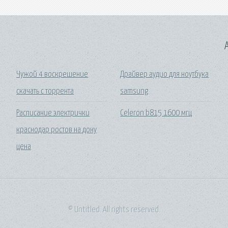
A
Чужой 4 воскрешение
Драйвер аудио для ноутбука
скачать с торрента
samsung
Расписание электрички
Celeron b815 1600 мгц
краснодар ростов на дону
цена
© Untitled. All rights reserved.