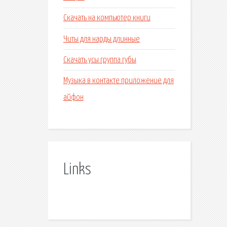
Скачать на компьютер книги
Читы для нарды длинные
Скачать усы группа губы
Музыка в контакте приложение для
айфон
Links