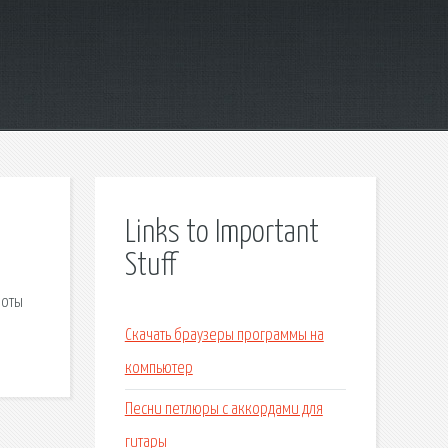
Links to Important
Stuff
боты
Скачать браузеры программы на
компьютер
Песни петлюры с аккордами для
гитары