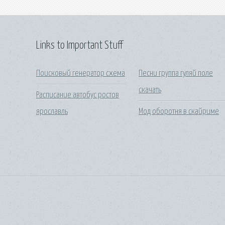
Links to Important Stuff
Поисковый генератор схема
Песни группа гуляй поле
скачать
Расписание автобус ростов
ярославль
Мод оборотня в скайриме