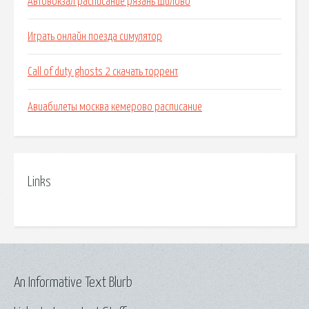
Автовокзал расписание рязань шилово
Играть онлайн поезда симулятор
Call of duty ghosts 2 скачать торрент
Авиабилеты москва кемерово расписание
Links
An Informative Text Blurb