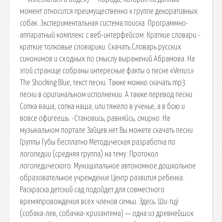
момент относится преимущественно к группе декоративных
собак. Экспериментальная система поиска. Программно-
аппаратный комплекс с веб-интерфейсом. Краткие словари -
краткие толковые словарики. Скачать Словарь русских
синонимов и сходных по смыслу выражений Абрамова. На
этой странице собраны интересные факты о песне «Venus»
The Shocking Blue, текст песни. Также можно скачать mp3
песни в оригинальном исполнении. А также перевод песни
Сопка ваша, сопка наша; или тяжело в ученье, а в бою и
вовсе офигеешь. -Становись, равняйсь, смирно. На
музыкальном портале Зайцев.нет Вы можете скачать песни
Группы Губы бесплатно Методическая разработка по
логопедии (средняя группа) на тему: Протокол
логопедического. Муниципальное автономное дошкольное
образовательное учреждение Центр развития ребенка.
Раскраска детский сад подойдет для совместного
времяпровождения всех членов семьи. Здесь. Ши-тцу́
(собака-лев, собачка-хризантема) — одна из древнейших