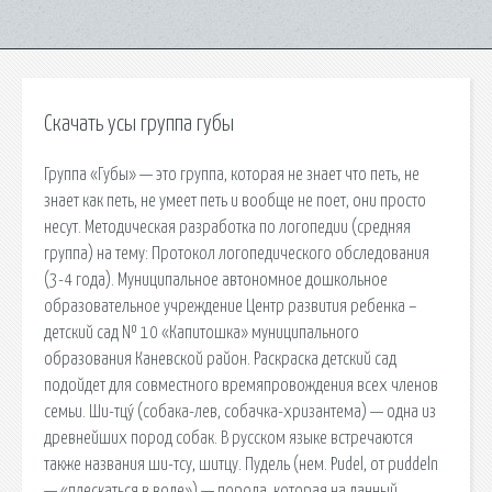
Скачать усы группа губы
Группа «Губы» — это группа, которая не знает что петь, не
знает как петь, не умеет петь и вообще не поет, они просто
несут. Методическая разработка по логопедии (средняя
группа) на тему: Протокол логопедического обследования
(3-4 года). Муниципальное автономное дошкольное
образовательное учреждение Центр развития ребенка –
детский сад № 10 «Капитошка» муниципального
образования Каневской район. Раскраска детский сад
подойдет для совместного времяпровождения всех членов
семьи. Ши-тцу́ (собака-лев, собачка-хризантема) — одна из
древнейших пород собак. В русском языке встречаются
также названия ши-тсу, шитцу. Пудель (нем. Pudel, от puddeln
— «плескаться в воде») — порода, которая на данный