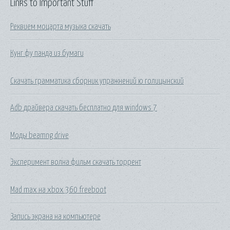
Links to Important Stuff
Реквием моцарта музыка скачать
Кунг фу панда из бумаги
Скачать грамматика сборник упражнений ю голицынский
Adb драйвера скачать бесплатно для windows 7
Моды beamng drive
Эксперимент волна фильм скачать торрент
Mad max на xbox 360 freeboot
Запись экрана на компьютере