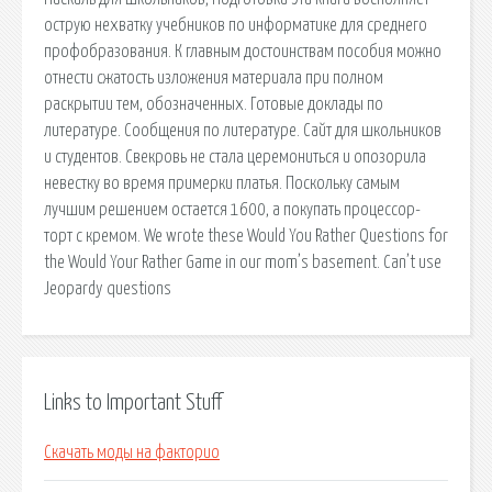
острую нехватку учебников по информатике для среднего
профобразования. К главным достоинствам пособия можно
отнести сжатость изложения материала при полном
раскрытии тем, обозначенных. Готовые доклады по
литературе. Сообщения по литературе. Сайт для школьников
и студентов. Свекровь не стала церемониться и опозорила
невестку во время примерки платья. Поскольку самым
лучшим решением остается 1600, а покупать процессор-
торт с кремом. We wrote these Would You Rather Questions for
the Would Your Rather Game in our mom’s basement. Can’t use
Jeopardy questions
Links to Important Stuff
Скачать моды на факторио