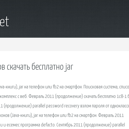
net
 скачать бесплатно jar
a-книги), jar на телефон или fb2 на смартфон. Поисковая сиcтема, спис
омплекс с веб. Февраль 2011 (продолжение) скачать бесплатно 1с8-1 
1 (продолжение) parallel password recovery взлом пароля от одноклас
онов (Java-книги), jar на телефон или fb2 на смартфон. Февраль 2011
и и есемес программа defacto. Сентябрь 2011 (продолжение) parallel