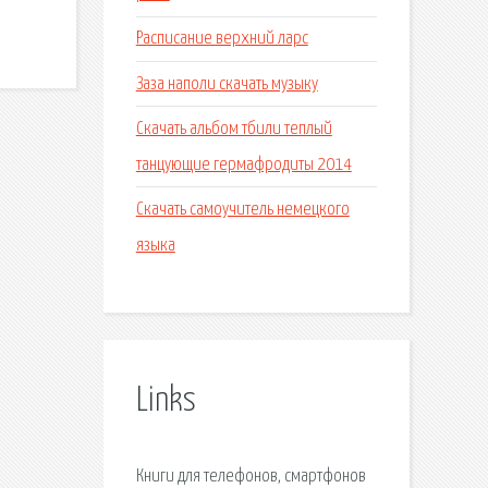
Расписание верхний ларс
Заза наполи скачать музыку
Скачать альбом тбили теплый
танцующие гермафродиты 2014
Скачать самоучитель немецкого
языка
Links
Книги для телефонов, смартфонов