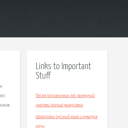
Links to Important
Stuff
ок
без
Песня пограничник лес дремучий
сников
снегами покрыт минусовка
Шпаргалки русский язык и культура
речи