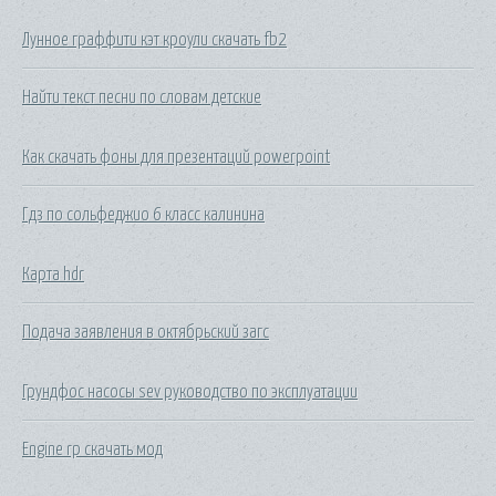
Лунное граффити кэт кроули скачать fb2
Найти текст песни по словам детские
Как скачать фоны для презентаций powerpoint
Гдз по сольфеджио 6 класс калинина
Карта hdr
Подача заявления в октябрьский загс
Грундфос насосы sev руководство по эксплуатации
Engine rp скачать мод