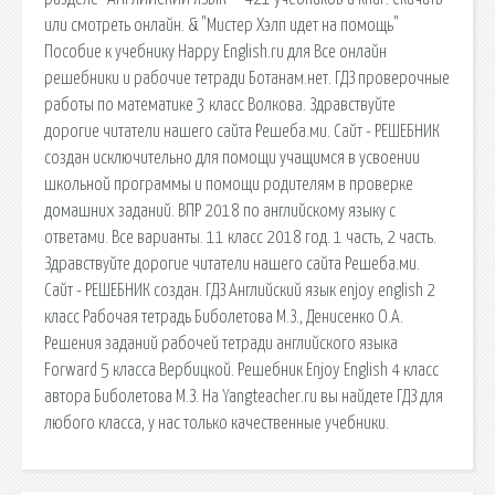
или смотреть онлайн. & "Мистер Хэлп идет на помощь"
Пособие к учебнику Happy English.ru для Все онлайн
решебники и рабочие тетради Ботанам.нет. ГДЗ проверочные
работы по математике 3 класс Волкова. Здравствуйте
дорогие читатели нашего сайта Решеба.ми. Сайт - РЕШЕБНИК
создан исключительно для помощи учащимся в усвоении
школьной программы и помощи родителям в проверке
домашних заданий. ВПР 2018 по английскому языку с
ответами. Все варианты. 11 класс 2018 год. 1 часть, 2 часть.
Здравствуйте дорогие читатели нашего сайта Решеба.ми.
Сайт - РЕШЕБНИК создан. ГДЗ Английский язык enjoy english 2
класс Рабочая тетрадь Биболетова М.З., Денисенко О.А.
Решения заданий рабочей тетради английского языка
Forward 5 класса Вербицкой. Решебник Enjoy English 4 класс
автора Биболетова М.З. На Yangteacher.ru вы найдете ГДЗ для
любого класса, у нас только качественные учебники.