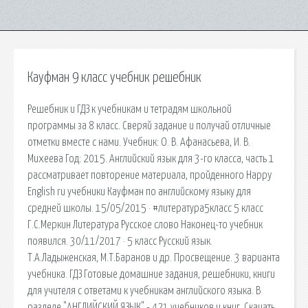
Кауфман 9 класс учебник решебник
Решебник и ГДЗ к учебникам и тетрадям школьной
программы за 8 класс. Сверяй задание и получай отличные
отметки вместе с нами. Учебник: О. В. Афанасьева, И. В.
Михеева Год: 2015. Английский язык для 3-го класса, часть 1
рассматривает повторение материала, пройденного Happy
English ru учебники Кауфман по английскому языку для
средней школы. 15/05/2015 · #литература5класс 5 класс
Г.С.Меркин Литература Русское слово Наконец-то учебник
появился. 30/11/2017 · 5 класс Русский язык.
Т.А.Ладыженская, М.Т.Баранов и др. Просвещение. 3 варианта
учебника. ГДЗ Готовые домашние задания, решебники, книги
для учителя с ответами к учебникам английского языка. В
разделе "АНГЛИЙСКИЙ ЯЗЫК" - 421 учебников и книг. Скачать