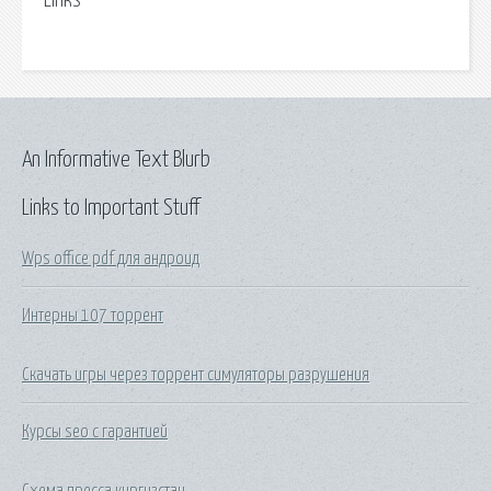
Links
An Informative Text Blurb
Links to Important Stuff
Wps office pdf для андроид
Интерны 107 торрент
Скачать игры через торрент симуляторы разрушения
Курсы seo с гарантией
Схема пресса киргизстан