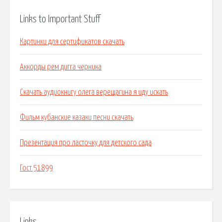
Links to Important Stuff
Картинки для сертификатов скачать
Аккорды рем дигга черника
Скачать аудиокнигу олега верещагина я иду искать
Фильм кубанские казаки песни скачать
Презентация про ласточку для детского сада
Гост 51899