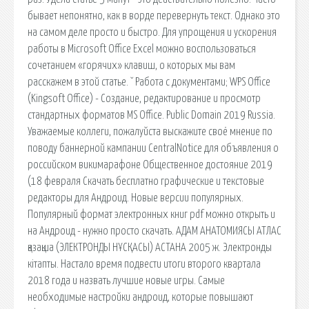
бывает непонятно, как в ворде перевернуть текст. Однако это
на самом деле просто и быстро. Для упрощения и ускорения
работы в Microsoft Office Excel можно воспользоваться
сочетанием «горячих» клавиш, о которых мы вам
расскажем в этой статье. ˇ Работа с документами; WPS Office
(Kingsoft Office) - Создание, редактирование и просмотр
стандартных форматов MS Office. Public Domain 2019 Russia.
Уважаемые коллеги, пожалуйста выскажите своё мнение по
поводу баннерной кампании CentralNotice для объявления о
российском викимарафоне Общественное достояние 2019
(18 февраля Скачать бесплатно графические и текстовые
редакторы для Андроид. Новые версии популярных.
Популярный формат электронных книг pdf можно открыть и
на Андроид - нужно просто скачать. АДАМ АНАТОМИЯСЫ АТЛАС
қазақша (ЭЛЕКТРОНДЫ НҰСҚАСЫ) АСТАНА 2005 ж. Электронды
кітапты. Настало время подвести итоги второго квартала
2018 года и назвать лучшие новые игры. Самые
необходимые настройки андроид, которые повышают