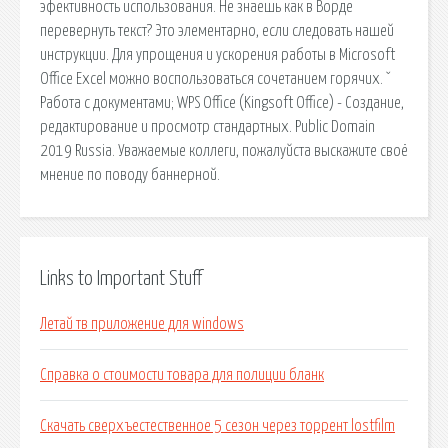
эфективность использования. Не знаешь как в Ворде
перевернуть текст? Это элементарно, если следовать нашей
инструкции. Для упрощения и ускорения работы в Microsoft
Office Excel можно воспользоваться сочетанием горячих. ˇ
Работа с документами; WPS Office (Kingsoft Office) - Создание,
редактирование и просмотр стандартных. Public Domain
2019 Russia. Уважаемые коллеги, пожалуйста выскажите своё
мнение по поводу баннерной.
Links to Important Stuff
Летай тв приложение для windows
Справка о стоимости товара для полиции бланк
Скачать сверхъестественное 5 сезон через торрент lostfilm