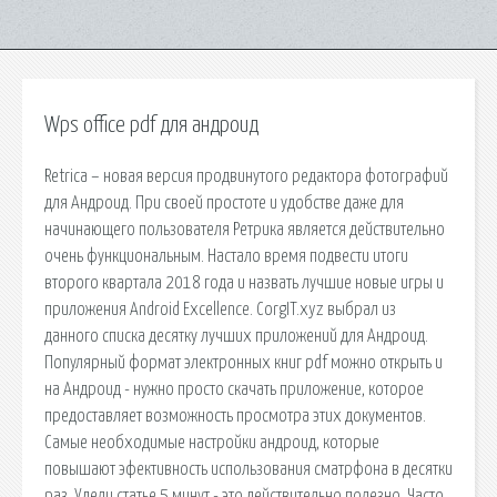
Wps office pdf для андроид
Retrica – новая версия продвинутого редактора фотографий
для Андроид. При своей простоте и удобстве даже для
начинающего пользователя Ретрика является действительно
очень функциональным. Настало время подвести итоги
второго квартала 2018 года и назвать лучшие новые игры и
приложения Android Excellence. CorgIT.xyz выбрал из
данного списка десятку лучших приложений для Андроид.
Популярный формат электронных книг pdf можно открыть и
на Андроид - нужно просто скачать приложение, которое
предоставляет возможность просмотра этих документов.
Самые необходимые настройки андроид, которые
повышают эфективность использования сматрфона в десятки
раз. Удели статье 5 минут - это действительно полезно. Часто