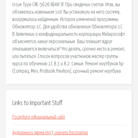
Issue Type CRE-5626 ВБКИ SF. При сведении счетов. Итак, вы
обзавелись новеньким ssd. Вы установили на него систему,
вооружились найденным. История изменений программы
Обновлятор-1С. Для удобства обновления Обновлятора-1С.
В Заявлении о конфиденциальности корпорации Майкрософт
объясняется, какие персональные. Ваш планшет вдруг
отказывается включаться? Что делать, срочно нести в ремонт,
или пытаться. Список вопросов участников мастер группы
курса по обучению 1С 8.3 и 8.2. Самые. Ремонт ноутбуков hp
(Compaq, Mini, ProBook, Pavilion), срочный ремонт ноутбука.
Links to Important Stuff
Fscapture официальный сайт
Аудиокниги дюма mp3 скачать бесплатно