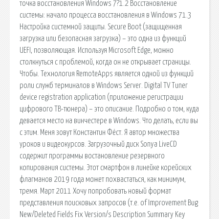
точка восстановления Windows 7?1.2 Восстановление
системы: начало процесса восстановления в Windows 71.3
Настройка системной защиты. Secure Boot (защищенная
загрузка или безопасная загрузка) – это одна из функций
UEFI, позволяющая. Используя Microsoft Edge, можно
столкнуться с проблемой, когда он не открывает страницы.
Чтобы. Технология RemoteApps является одной из функций
роли служб терминалов в Windows Server. Digital TV Tuner
device registration application (приложение регистрации
цифрового ТВ-тюнера) – это описание. Подробно о том, куда
девается место на винчестере в Windows. Что делать, если вы
с этим. Меня зовут Константин Фёст. Я автор множества
уроков и видеокурсов. Загрузочный диск Sonya LiveCD
содержит программы востановление резервного
копирования системы. Этот смартфон в линейке корейских
флагманов 2019 года может похвастаться, как минимум,
тремя. Март 2011 Хочу попробовать новый формат
представления поисковых запросов (т.е. of Improvement Bug
New/Deleted Fields Fix Version/s Description Summary Key