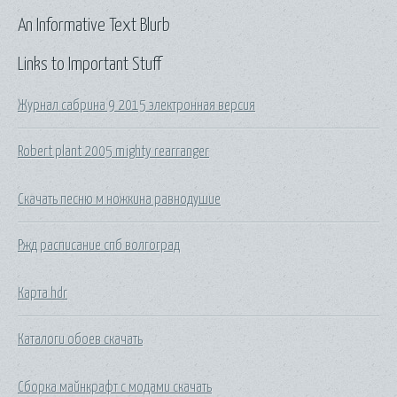
An Informative Text Blurb
Links to Important Stuff
Журнал сабрина 9 2015 электронная версия
Robert plant 2005 mighty rearranger
Скачать песню м ножкина равнодушие
Ржд расписание спб волгоград
Карта hdr
Каталоги обоев скачать
Сборка майнкрафт с модами скачать