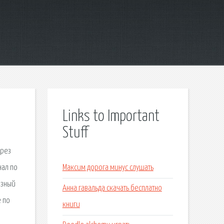
Links to Important
Stuff
ерез
нал по
Максим дорога минус слушать
азный
Анна гавальда скачать бесплатно
е по
книги