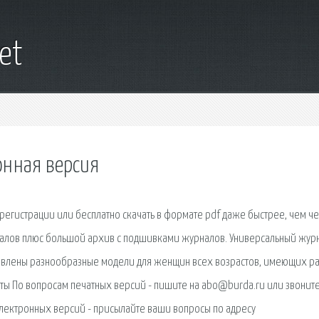
net
онная версия
регистрации или бесплатно скачать в формате pdf даже быстрее, чем ч
алов плюс большой архив с подшивками журналов. Универсальный жур
ставлены разнообразные модели для женщин всех возрастов, имеющих р
веты По вопросам печатных версий - пишите на abo@burda.ru или звонит
электронных версий - присылайте ваши вопросы по адресу