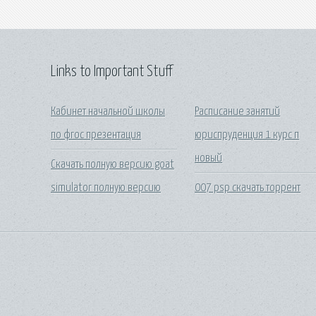
Links to Important Stuff
Кабинет начальной школы
Расписание занятий
по фгос презентация
юриспруденция 1 курс п
новый
Скачать полную версию goat
simulator полную версию
007 psp скачать торрент