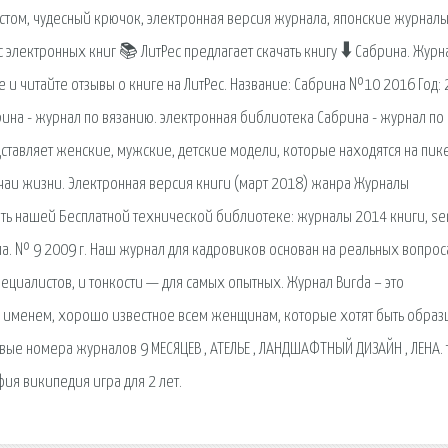
том, чудесный крючок, электронная версия журнала, японские журналы
электронных книг 📚 ЛитРес предлагает скачать книгу 🠳 Сабрина. Журн
е и читайте отзывы о книге на ЛитРес. Название: Сабрина №10 2016 Год:
брина - журнал по вязанию. электронная библиотека Сабрина - журнал по
ставляет женские, мужские, детские модели, которые находятся на пик
учаи жизни. Электронная версия книги (март 2018) жанра Журналы
чать нашей Бесплатной технической библиотеке: журналы 2014 книги, ser
ла. № 9 2009 г. Наш журнал для кадровиков основан на реальных вопрос
ециалистов, и тонкости — для самых опытных. Журнал Burda – это
м именем, хорошо известное всем женщинам, которые хотят быть образ
ые номера журналов 9 МЕСЯЦЕВ , АТЕЛЬЕ , ЛАНДШАФТНЫЙ ДИЗАЙН , ЛЕНА. 
ия википедия игра для 2 лет.