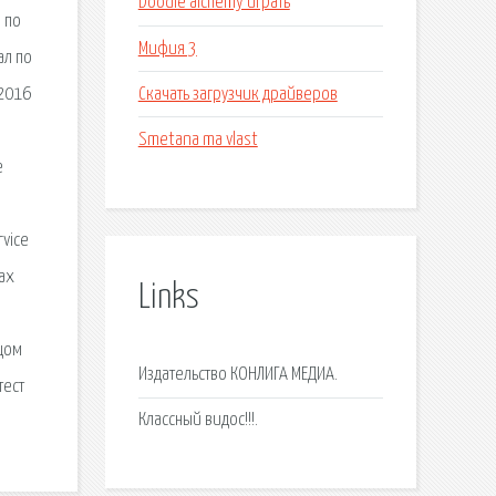
Doodle alchemy играть
 по
Мифия 3
ал по
Скачать загрузчик драйверов
 2016
Smetana ma vlast
е
vice
ах
Links
цом
Издательство КОНЛИГА МЕДИА.
тест
Классный видос!!!.