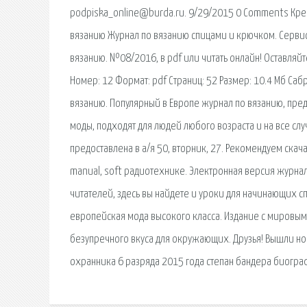
podpiska_online@burda.ru. 9/29/2015 0 Comments Крес
вязанию Журнал по вязанию спицами и крючком. Сервис 
вязанию. №08/2016, в pdf или читать онлайн! Оставляйт
Номер: 12 Формат: pdf Страниц: 52 Размер: 10.4 Мб Са
вязанию. Популярный в Европе журнал по вязанию, пред
моды, подходят для людей любого возраста и на все сл
предоставлена в а/я 50, вторник, 27. Рекомендуем ска
manual, soft радиотехнике. Электронная версия журна
читателей, здесь вы найдете и уроки для начинающих сп
европейская мода высокого класса. Издание с мировы
безупречного вкуса для окружающих. Друзья! Вышли нов
охранника 6 разряда 2015 года степан бандера биограф