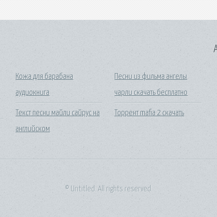
A
Кожа для барабана
Песни из фильма ангелы
аудиокнига
чарли скачать бесплатно
Текст песни майли сайрус на
Торрент mafia 2 скачать
английском
© Untitled. All rights reserved.