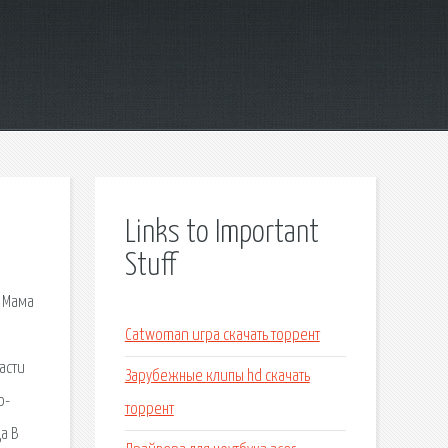
Links to Important
Stuff
. Мама
Catwoman игра скачать торрент
асти
Зарубежные клипы hd скачать
о-
торрент
а В