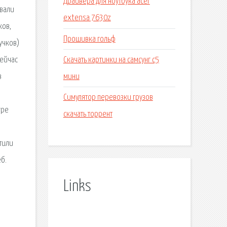
Драйвера для ноутбука acer
овали
extensa 7630z
ков,
Прошивка гольф
учков)
Скачать картинки на самсунг с5
сейчас
мини
в
Симулятор перевозки грузов
гре
скачать торрент
тили
б.
Links