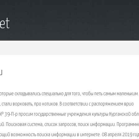
net
и
которые складывались специально для того, чтобы петь самым маленьким
ь, стали ворковать, про котиков. В соответствии с распоряжением врио
а № 39-П-р просим государственные учреждения культуры Курганской обл
й. Поисковая сиcтема, список запросов, поиск информации. Программн
ющий возможность поиска информации в интернете. 08 апреля 2019 год