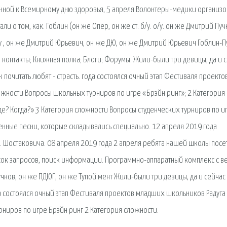
енной к Всемирному дню здоровья, 5 апреля Волонтеры-медики организ
 о том, как. Гоблин (он же Опер, он же ст. б/у. о/у. он же Дмитрий Пуч
ру , он же Дмитрий Юрьевич, он же ДЮ, он же Дмитрий Юрьевич Гоблин-П
контакты; Книжная полка; Блоги; Форумы. Жили-были три девицы, да и 
ж почитать любят - страсть. года состоялся очный этап Фестиваля проекто
ожности Вопросы школьных турниров по игре «Брэйн ринг»; 2 Категория
е? Когда?» 3 Категория сложности Вопросы студенческих турниров по и
бенные песни, которые складывались специально. 12 апреля 2019 года
. Шостаковича. 08 апреля 2019 года 2 апреля ребята нашей школы посе
исок запросов, поиск информации. Программно-аппаратный комплекс с ве
Пучков, он же ПДЮГ, он же Тупой мент Жили-были три девицы, да и сейчас
да состоялся очный этап Фестиваля проектов младших школьников Радуга
рниров по игре Брэйн ринг 2 Категория сложности.