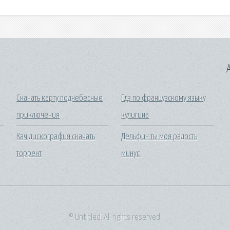
A
Скачать карту поднебесные
Гдз по французскому языку
приключения
кулигина
Кач дискография скачать
Дельфин ты моя радость
торрент
минус
© Untitled. All rights reserved.