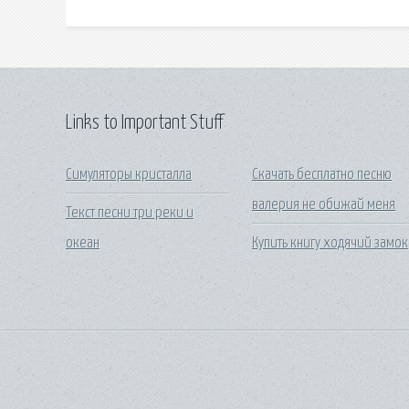
Links to Important Stuff
Симуляторы кристалла
Скачать бесплатно песню
валерия не обижай меня
Текст песни три реки и
океан
Купить книгу ходячий замок