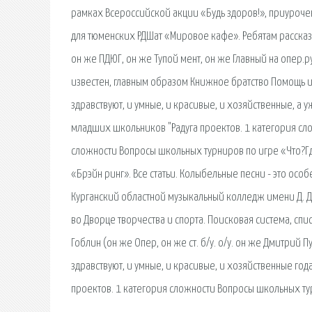
рамках Всероссийской акции «Будь здоров!», приуроч
для тюменских РДШат «Мировое кафе». Ребятам рассказали
он же ПДЮГ, он же Тупой мент, он же Главный на опер.
известен, главным образом Книжное братство Помощь и 
здравствуют, и умные, и красивые, и хозяйственные, а у
младших школьников "Радуга проектов. 1 категория сл
сложности Вопросы школьных турниров по игре «Что?Гд
«Брэйн ринг». Все статьи. Колыбельные песни - это осо
Курганский областной музыкальный колледж имени Д. Д
во Дворце творчества и спорта. Поисковая сиcтема, сп
Гоблин (он же Опер, он же ст. б/у. о/у. он же Дмитрий 
здравствуют, и умные, и красивые, и хозяйственные го
проектов. 1 категория сложности Вопросы школьных ту