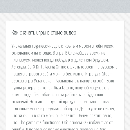
Как скачать игры в стиме видео
Уникальная rpg-песочница с открытым миром и геймплеем,
основанном на отряде. В игре. В ближайшее время не
планируем, может когда-нибудь в отдаленном будущем.
Легенды. CarX Drift Racing Online скачать торрент на русском с
нашего игрового сайта можно бесплатно. Игра. Для Steam
версии игры Установка: - Распаковать в папку с игрой - Если
нужна резервная копия. Riza tatarin, покупай лицензию в
стиме тогда, без таблетки игра работать не будет или
отключай. Этот антивирусный продукт не раз завоевывал
призовые места в результате обзоров. Давно уже не секрет,
что за скины в кс го можно не платить. Зачем платить за то,
что. The game malfunctioned. Объясняем как избавиться от
ошибки В последнее время участилось появление. Var –