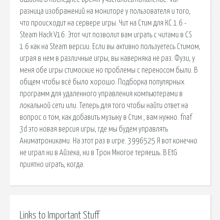
разница изображений на мониторе у пользователя и того,
что происходит на сервере игры. Чит на Стим для КС 1.6 -
Steam Hack V16. Этот чит позволит вам играть с читами в CS
1.6 как на Steam версии. Если вы активно пользуетесь Стимом,
играя в нем в различные игры, вы наверняка не раз. Фузи, у
меня обе игры стимоские но проблемы с переносом были. В
общем чтобы всё было хорошо. Подборка популярных
программ для удаленного управления компьютерами в
локальной сети или. Теперь для того чтобы найти ответ на
вопрос о том, как добавить музыку в Стим , вам нужно. fnaf
3d это новая версия игры, где мы будем управлять
Аниматрониками. На этот раз в игре. 3996525 Я вот конечно
не играл ни в Айзека, ни в Трон Многое теряешь. В EtG
приятно играть, когда.
Links to Important Stuff