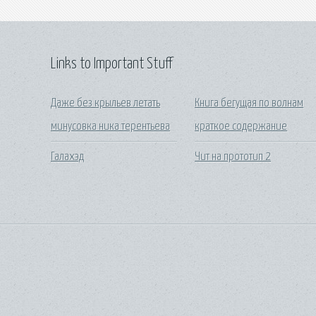
Links to Important Stuff
Даже без крыльев летать
Книга бегущая по волнам
минусовка ника терентьева
краткое содержание
Галахэд
Чит на прототип 2