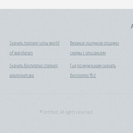
A
Скачать торрент игры world
Вязание рисунков спицами
of warplanes
схемы с описанием
Скачать бесплатно сталкер
Гид по мужчинам скачать
альтернатива
бесплатно fb2
© Untitled. All rights reserved.