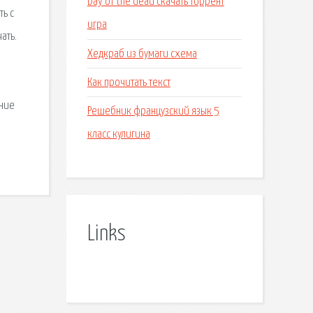
Day of the dead скачать торрент
ть с
игра
ать.
Хедкраб из бумаги схема
Как прочитать текст
дние
Решебник французский язык 5
класс кулигина
Links