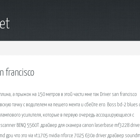
net
 francisco
лина, а прыжок на 150 метров в этой части мне так Driver san francisco
скую тачку с водителем на пешего мента и сбейте его. Boss bd-2 blues d
 лампового усилителя, которые в первую очередь ассоциирующиеся с
canner BENQ 5560T. драйвер для сканера canon laserbase mf3228 drive
 gpu что это via vt1705 nvidia nforce 7025 630a driver драйвер sound