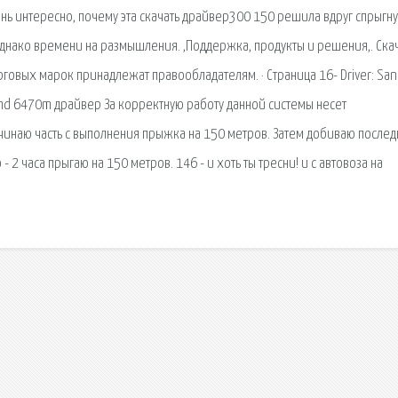
чень интересно, почему эта скачать драйвер300 150 решила вдруг спрыгну
днако времени на размышления. ,Поддержка, продукты и решения,. Скач
рговых марок принадлежат правообладателям. · Страница 16- Driver: San
 hd 6470m драйвер За корректную работу данной системы несет
ачинаю часть с выполнения прыжка на 150 метров. Затем добиваю после
 2 часа прыгаю на 150 метров. 146 - и хоть ты тресни! и с автовоза на