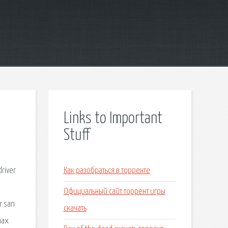
Links to Important
Stuff
river
Как разобраться в торренте
Официальный сайт торрент игры
r san
скачать
max