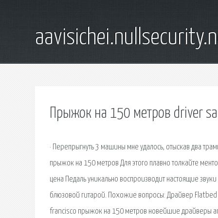
aavisichei.nullsecurity.
Прыжок на 150 метров driver san
· Перепрыгнуть 3 машины мне удалось, отыскав два трамп
прыжок на 150 метров Для этого плавно толкайте ментов
цена Педаль уникально воспроизводит настоящие звуки
блюзовой гитарой. Похожие вопросы: Драйвер Flatbed s
francisco прыжок на 150 метров новейшие драйверы amd