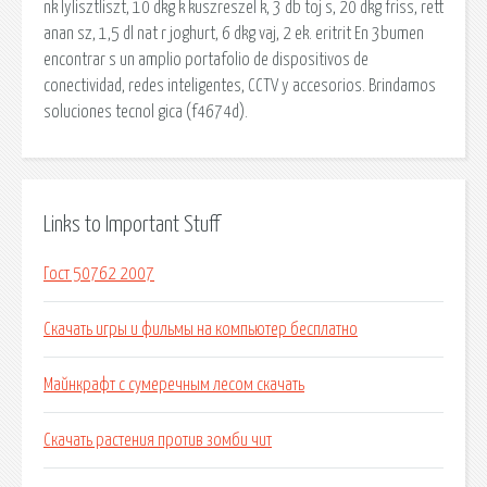
nk lylisztliszt, 10 dkg k kuszreszel k, 3 db toj s, 20 dkg friss, rett
anan sz, 1,5 dl nat r joghurt, 6 dkg vaj, 2 ek. eritrit En 3bumen
encontrar s un amplio portafolio de dispositivos de
conectividad, redes inteligentes, CCTV y accesorios. Brindamos
soluciones tecnol gica (f4674d).
Links to Important Stuff
Гост 50762 2007
Скачать игры и фильмы на компьютер бесплатно
Майнкрафт с сумеречным лесом скачать
Скачать растения против зомби чит