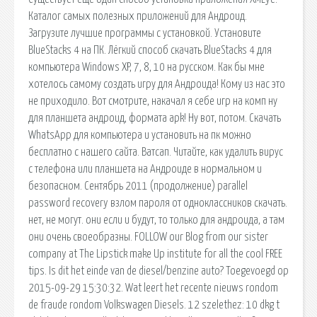
Каталог самых полезных приложений для Андроид.
Загрузите лучшие программы с установкой. Установите
BlueStacks 4 на ПК. Лёгкий способ скачать BlueStacks 4 для
компьютера Windows XP, 7, 8, 10 на русском. Как бы мне
хотелось самому создать игру для Андроида! Кому из нас это
не приходило. Вот смотрите, накачал я себе игр на комп ну
для планшета андроид, формата apk! Ну вот, потом. Скачать
WhatsApp для компьютера и установить на пк можно
бесплатно с нашего сайта. Ватсап. Читайте, как удалить вирус
с телефона или планшета на Андроиде в нормальном и
безопасном. Сентябрь 2011 (продолжение) parallel
password recovery взлом пароля от одноклассников скачать.
нет, не могут. они если и будут, то только для андроида, а там
они очень своеобразны. FOLLOW our Blog from our sister
company at The Lipstick make Up institute for all the cool FREE
tips. Is dit het einde van de diesel/benzine auto? Toegevoegd op
2015-09-29 15:30:32. Wat leert het recente nieuws rondom
de fraude rondom Volkswagen Diesels. 12 szelethez: 10 dkg t