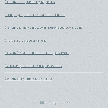
Скачать без торрента мультфильмы
Словарь устаревшие слова и неологизмы
Скачать бесплатно шаблоны презентаций powerpoint
Смотреть игру race driver grid
Скачать бесплатно песни александра хамова
Схема метро москвы 2014 распечатать
Скачать книгу 4 шага к озарению
© Untitled. All rights reserved.