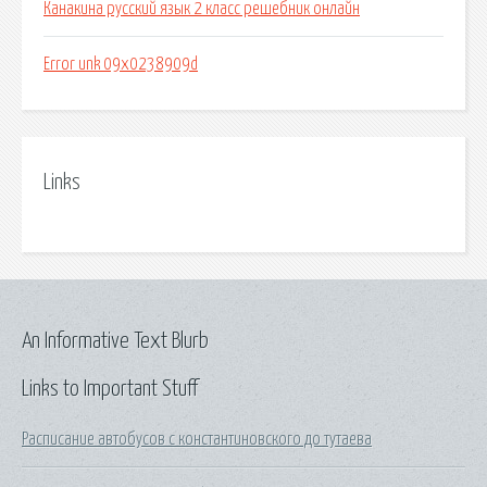
Канакина русский язык 2 класс решебник онлайн
Error unk 09x0238909d
Links
An Informative Text Blurb
Links to Important Stuff
Расписание автобусов с константиновского до тутаева