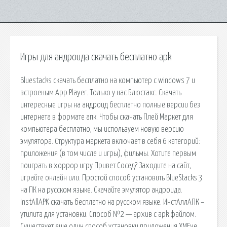
Игры для андроида скачать бесплатно apk
Bluestacks скачать бесплатно на компьютер с windows 7 и
встроеным App Player. Только у нас Блюстакс. Скачать
интересные игры на андроид бесплатно полные версии без
интернета в формате апк. Чтобы скачать Плей Маркет для
компьютера бесплатно, мы используем новую версию
эмулятора. Структура маркета включает в себя 6 категорий:
приложения (в том числе и игры), фильмы. Хотите первым
поиграть в хоррор игру Привет Сосед? Заходите на сайт,
играйте онлайн или. Простой способ установить BlueStacks 3
на ПК на русском языке. Скачайте эмулятор андроида.
InstAllAPK скачать бесплатно на русском языке. ИнстАллАПК –
утилита для установки. Способ №2 — архив с apk файлом.
Существует еще один способ установки приложения XMEye.