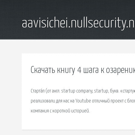
aavisichei.nullsecurity.
Скачать книгу 4 шага к озарени
Старта́п (от англ. startup company, startup, букв. «с
реализовали для нас на Youtube отличный проект с блоге
компания с короткой историей.