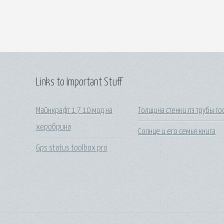
Links to Important Stuff
Майнкрафт 1 7 10 мод на
Толщина стенки пэ трубы го
херобрина
Солнце и его семья книга
Gps status toolbox pro