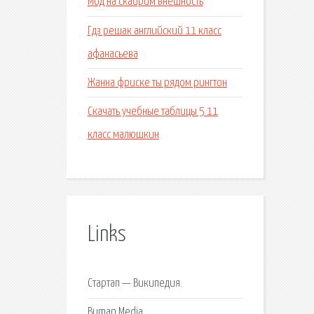
Мод на скайрим внешность
Гдз решак английский 11 класс
афанасьева
Жанна фриске ты рядом рингтон
Скачать учебные таблицы 5 11
класс малюшкин
Links
Стартап — Википедия.
Buman Media.