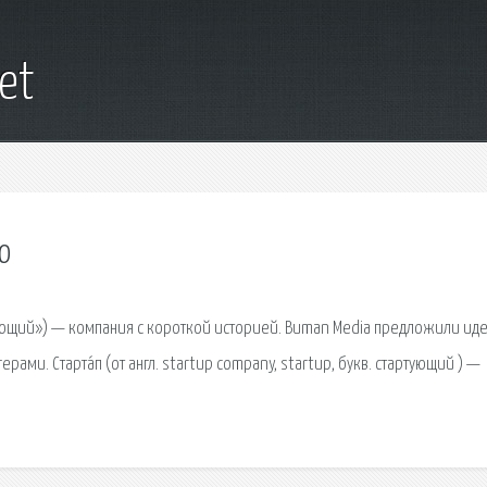
net
ю
тартующий») — компания с короткой историей. Buman Media предложили ид
рами. Старта́п (от англ. startup company, startup, букв. стартующий ) —