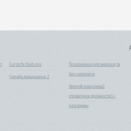
A
ст
Cursorfx features
Приложения для андроид тв
без интернета
Скачать мальчишник 2
Квалификационный
справочник должностей с
разрядами