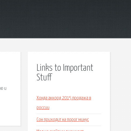
Links to Important
Stuff
ею и
Хонда аккорд 2015 продажа в
россии
Сон приходит на порог минус