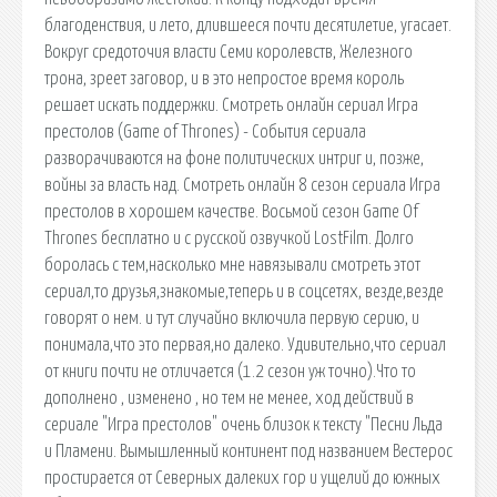
благоденствия, и лето, длившееся почти десятилетие, угасает.
Вокруг средоточия власти Семи королевств, Железного
трона, зреет заговор, и в это непростое время король
решает искать поддержки. Смотреть онлайн сериал Игра
престолов (Game of Thrones) - События сериала
разворачиваются на фоне политических интриг и, позже,
войны за власть над. Смотреть онлайн 8 сезон сериала Игра
престолов в хорошем качестве. Восьмой сезон Game Of
Thrones бесплатно и с русской озвучкой LostFilm. Долго
боролась с тем,насколько мне навязывали смотреть этот
сериал,то друзья,знакомые,теперь и в соцсетях, везде,везде
говорят о нем. и тут случайно включила первую серию, и
понимала,что это первая,но далеко. Удивительно,что сериал
от книги почти не отличается (1.2 сезон уж точно).Что то
дополнено , изменено , но тем не менее, ход действий в
сериале "Игра престолов" очень близок к тексту "Песни Льда
и Пламени. Вымышленный континент под названием Вестерос
простирается от Северных далеких гор и ущелий до южных