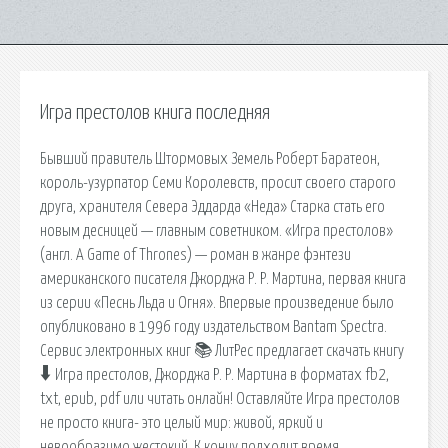
Игра престолов книга последняя
Бывший правитель Штормовых Земель Роберт Баратеон,
король-узурпатор Семи Королевств, просит своего старого
друга, хранителя Севера Эддарда «Неда» Старка стать его
новым десницей — главным советником. «Игра престолов»
(англ. A Game of Thrones) — роман в жанре фэнтези
американского писателя Джорджа Р. Р. Мартина, первая книга
из серии «Песнь Льда и Огня». Впервые произведение было
опубликовано в 1996 году издательством Bantam Spectra.
Сервис электронных книг 📚 ЛитРес предлагает скачать книгу
🠳 Игра престолов, Джорджа Р. Р. Мартина в форматах fb2,
txt, epub, pdf или читать онлайн! Оставляйте Игра престолов
не просто книга- это целый мир: живой, яркий и
невообразимо жестокий. К концу подходит время