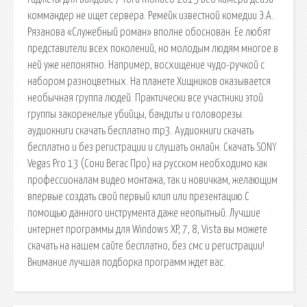
коммандер не ищет сервера. Ремейк известной комедии Э.А.
Рязанова «Служебный роман» вполне обоснован. Ее любят
представители всех поколений, но молодым людям многое в
ней уже непонятно. Например, восхищение чудо-ручкой с
набором разноцветных. На планете Хищников оказывается
необычная группа людей. Практически все участники этой
группы закоренелые убийцы, бандиты и головорезы.
аудиокниги скачать бесплатно mp3. Аудиокниги скачать
бесплатно и без регистрации и слушать онлайн. Скачать SONY
Vegas Pro 13 (Сони Вегас Про) на русском необходимо как
профессионалам видео монтажа, так и новичкам, желающим
впервые создать свой первый клип или презентацию.С
помощью данного инструмента даже неопытный. Лучшие
интернет программы для Windows XP, 7, 8, Vista вы можете
скачать на нашем сайте бесплатно, без смс и регистрации!
Внимание лучшая подборка программ ждет вас.