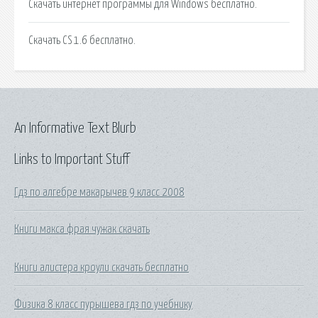
Скачать интернет программы для Windows бесплатно.
Скачать CS 1.6 бесплатно.
An Informative Text Blurb
Links to Important Stuff
Гдз по алгебре макарычев 9 класс 2008
Книги макса фрая чужак скачать
Книги алистера кроули скачать бесплатно
Физика 8 класс пурышева гдз по учебнику