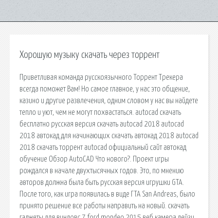
Хорошую музыку скачать через торрент
Приветливая команда русскоязычного Торрент Трекера
всегда поможет Вам! Но самое главное, у нас это общение,
казино и другие развлечения, одним словом у нас вы найдете
тепло и уют, чем не могут похвастаться. autocad скачать
бесплатно русская версия скачать autocad 2018 autocad
2018 автокад для начинающих скачать автокад 2018 autocad
2018 скачать торрент autocad официальный сайт автокад
обучение Обзор AutoCAD Что нового?. Проект игры
рождался в начале двухтысячных годов. Это, по мнению
авторов должна была быть русская версия игрушки GTA.
После того, как игра появилась в виде ГТА San Andreas, было
принято решение все работы направить на новый. скачать
гаджеты для виндовс 7 ford mondeo 2015 веб камера дейзи