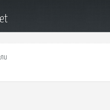
net
ели