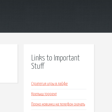
Links to Important
Stuff
Стратегия игры в лайфе
Крепыш торрент
Порно новинки на телефон скачать