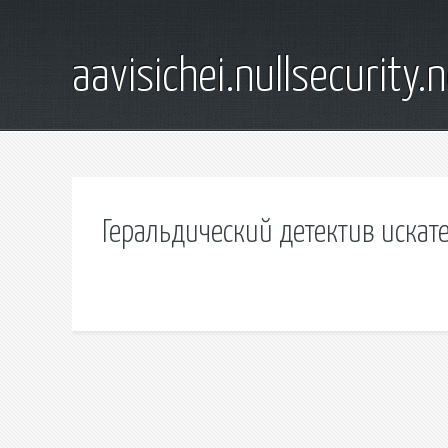
aavisichei.nullsecurity.
Геральдический детектив искат