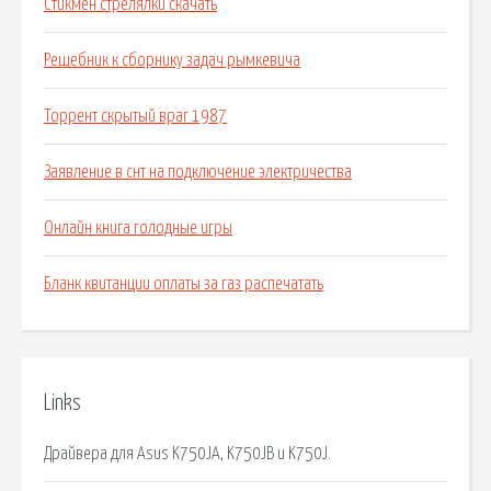
Стикмен стрелялки скачать
Решебник к сборнику задач рымкевича
Торрент скрытый враг 1987
Заявление в снт на подключение электричества
Онлайн книга голодные игры
Бланк квитанции оплаты за газ распечатать
Links
Драйвера для Asus K750JA, K750JB и K750J.