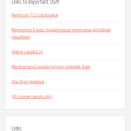
Links to Important Stuff
Интерсити 712 расписание
Математика 6 класс дидактические материалы дорофеев
решебник
Омега и альфа 10
Мастера меча онлайн торрент renegade team
One drive удаление
90 псалом скачать mp3
Links