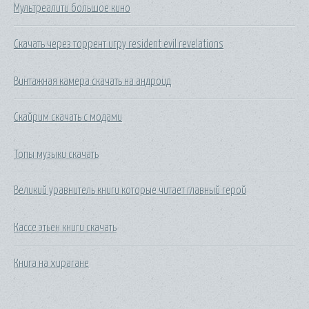
Мультреалити большое кино
Скачать через торрент игру resident evil revelations
Винтажная камера скачать на андроид
Скайрим скачать с модами
Топы музыки скачать
Великий уравнитель книги которые читает главный герой
Кассе этьен книги скачать
Книга на хирагане