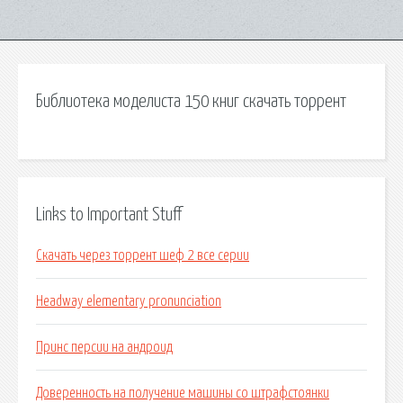
Библиотека моделиста 150 книг скачать торрент
Links to Important Stuff
Скачать через торрент шеф 2 все серии
Headway elementary pronunciation
Принс персии на андроид
Доверенность на получение машины со штрафстоянки