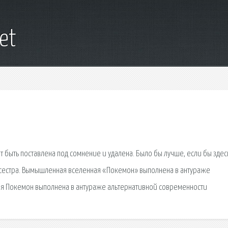
net
быть поставлена под сомнение и удалена. Было бы лучше, если бы здес
я сестра. Вымышленная вселенная «Покемон» выполнена в антураже
я Покемон выполнена в антураже альтернативной современности