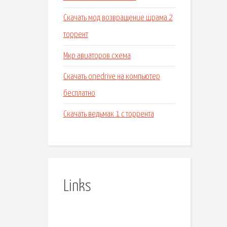
Скачать мод возвращение шрама 2
торрент
Мкр авиаторов схема
Скачать onedrive на компьютер
бесплатно
Скачать ведьмак 1 с торрента
Links