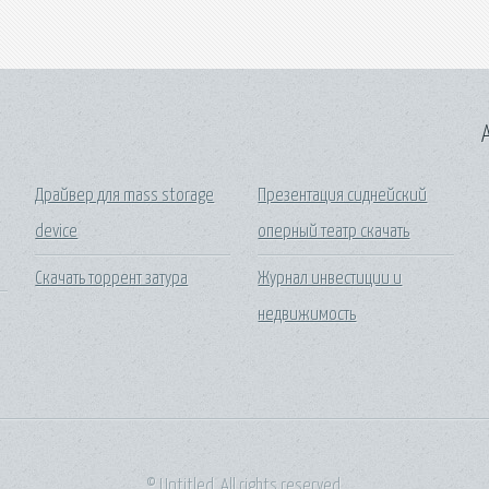
A
Драйвер для mass storage
Презентация сиднейский
device
оперный театр скачать
Скачать торрент затура
Журнал инвестиции и
недвижимость
© Untitled. All rights reserved.