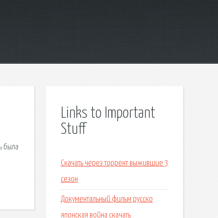
Links to Important
Stuff
ь была
Скачать через торрент выжившие 3
сезон
Документальный фильм русско
японская война скачать