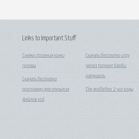
Links to Important Stuff
Схема строения кожи
Скачать бесплатно игру
головы
через торрент барби
рапунцель
Скачать бесплатно
программу для открытия
The godfather 2 чит коды
файлов vsd