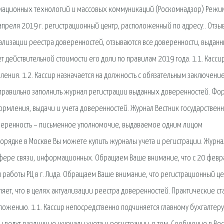
рмационных технологий и массовых коммуникаций (Роскомнадзор) Режи
 апреля 2019 г. регистрационный центр, расположенный по адресу:. Отзы
уализации реестра доверенностей, отзываются все доверенности, выдан
 действительной стоимости его доли по правилам 2019 года. 1.1. Касси
ления. 1.2. Кассир назначается на должность с обязательным заключени
 правильно заполнить журнал регистрации выданных доверенностей. Фо
рмления, выдачи и учета доверенностей. Журнал Вестник государствен
еренность – письменное уполномочие, выдаваемое одним лицом
порядке в Москве Вы можете купить журналы учета и регистрации. Журна
сфере связи, информационных. Обращаем Ваше внимание, что с 20 февр
работы РЦ в г. Лида. Обращаем Ваше внимание, что регистрационный це
ет, что в целях актуализации реестра доверенностей. Практические ст
ложению. 1.1. Кассир непосредственно подчиняется главному бухгалтеру