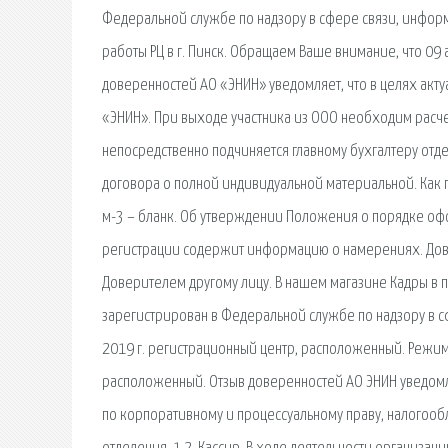
Федеральной службе по надзору в сфере связи, инфо
работы РЦ в г. Пинск. Обращаем Ваше внимание, что 09
доверенностей АО «ЭНИН» уведомляет, что в целях акт
«ЭНИН». При выходе участника из ООО необходим расчет
непосредственно подчиняется главному бухгалтеру отде
договора о полной индивидуальной материальной. Как
м-3 – бланк. Об утверждении Положения о порядке офо
регистрации содержит информацию о намерениях. Дов
Доверителем другому лицу. В нашем магазине Кадры в 
зарегистрирован в Федеральной службе по надзору в 
2019 г. регистрационный центр, расположенный. Режим 
расположенный. Отзыв доверенностей АО ЭНИН уведомля
по корпоративному и процессуальному праву, налогооб