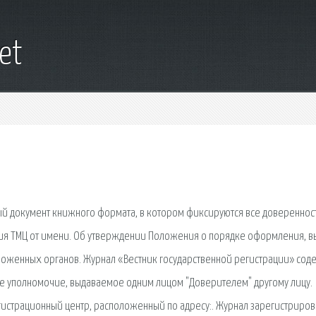
net
ый документ книжного формата, в котором фиксируются все довереннос
ия ТМЦ от имени. Об утверждении Положения о порядке оформления, в
моженных органов. Журнал «Вестник государственной регистрации» сод
е уполномочие, выдаваемое одним лицом "Доверителем" другому лицу.
гистрационный центр, расположенный по адресу:. Журнал зарегистриров