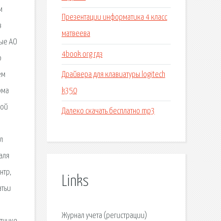
м
Презентации информатика 4 класс
в
матвеева
ные АО
4book org гдз
р
Драйвера для клавиатуры logitech
ем
k350
рма
ной
Далеко скачать бесплатно mp3
л
аля
нтр,
Links
атьи
Журнал учета (регистрации)