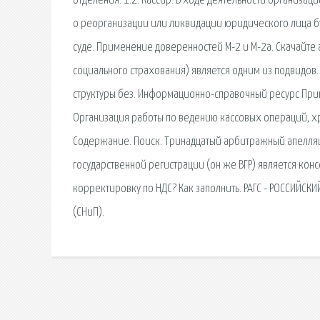
отделения. 1.2. Кассир. В ходе деятельности организац
о реорганизации или ликвидации юридического лица бу
суде. Применение доверенностей М-2 и М-2а. Скачайте 
социального страхования) является одним из подвидов
структуры без. Информационно-справочный ресурс Принц
Организация работы по ведению кассовых операций, хр
Содержание. Поиск. Тринадцатый арбитражный апелляц
государственной регистрации (он же ВГР) является кон
корректировку по НДС? Как заполнить. РАГС - РОССИЙСК
(СНиП).