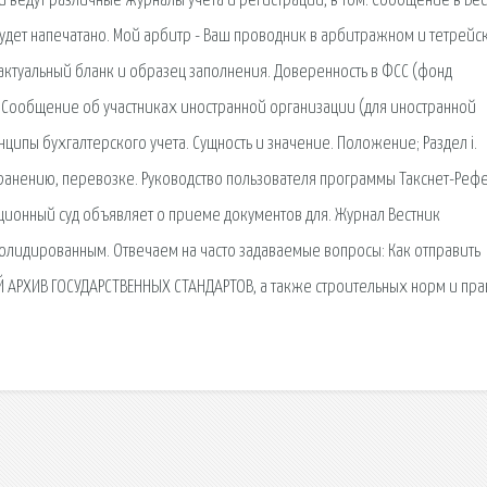
ии ведут различные журналы учета и регистрации, в том. Сообщение в Ве
дет напечатано. Мой арбитр - Ваш проводник в арбитражном и тетрейс
актуальный бланк и образец заполнения. Доверенность в ФСС (фонд
. Сообщение об участниках иностранной организации (для иностранной
ипы бухгалтерского учета. Сущность и значение. Положение; Раздел i.
анению, перевозке. Руководство пользователя программы Такснет-Рефе
ионный суд объявляет о приеме документов для. Журнал Вестник
солидированным. Отвечаем на часто задаваемые вопросы: Как отправить
ИЙ АРХИВ ГОСУДАРСТВЕННЫХ СТАНДАРТОВ, а также строительных норм и пр