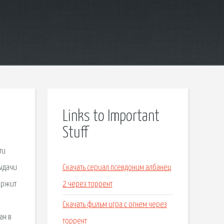
Links to Important
Stuff
ти
ыдачи
Скачать сериал псевдоним албанец
ержит
2 через торрент
Скачать фильм игра с огнем через
ан в
торрент