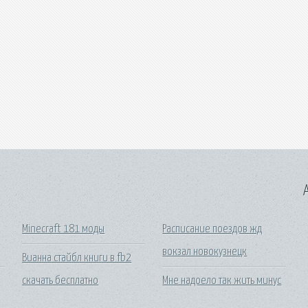
A
Minecraft 181 моды
Расписание поездов жд
вокзал новокузнецк
Вианна стайбл книги в fb2
скачать бесплатно
Мне надоело так жить минус