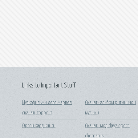
Links to Important Stuff
Мультфильмы лего марвел
Скачать альбом ритмичной
скачать торрент
музыки
Орсон кард книги
Скачать мод dayz epoch
chernarus