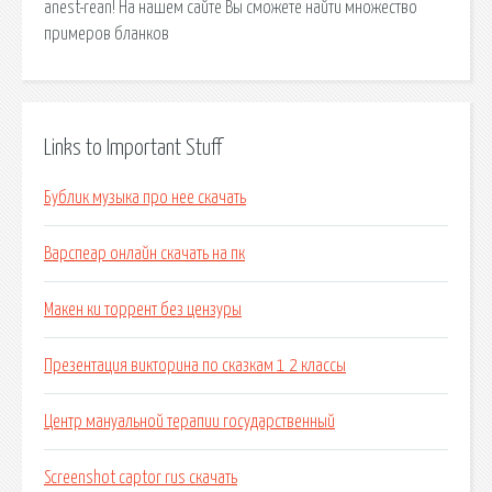
anest-rean! На нашем сайте Вы сможете найти множество
примеров бланков
Links to Important Stuff
Бублик музыка про нее скачать
Варспеар онлайн скачать на пк
Макен ки торрент без цензуры
Презентация викторина по сказкам 1 2 классы
Центр мануальной терапии государственный
Screenshot captor rus скачать