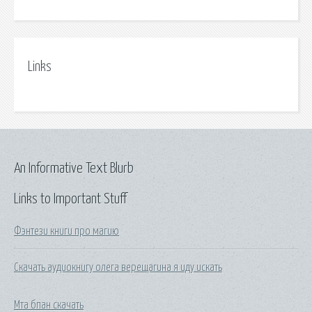
Links
An Informative Text Blurb
Links to Important Stuff
Фэнтези книги про магию
Скачать аудиокнигу олега верещагина я иду искать
Мта бпан скачать