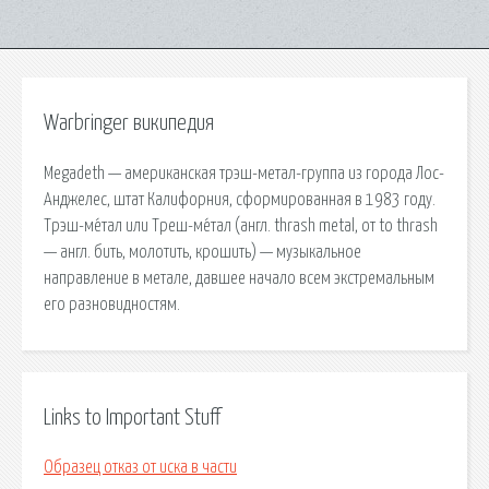
Warbringer википедия
Megadeth — американская трэш-метал-группа из города Лос-
Анджелес, штат Калифорния, сформированная в 1983 году.
Трэш-ме́тал или Треш-ме́тал (англ. thrash metal, от to thrash
— англ. бить, молотить, крошить) — музыкальное
направление в метале, давшее начало всем экстремальным
его разновидностям.
Links to Important Stuff
Образец отказ от иска в части