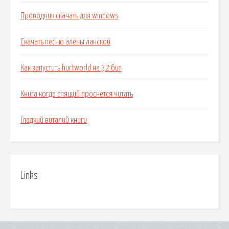
Проводник скачать для windows
Скачать песню алены ланской
Как запустить hurtworld на 32 бит
Книга когда спящий проснется читать
Гладкий виталий книги
Links