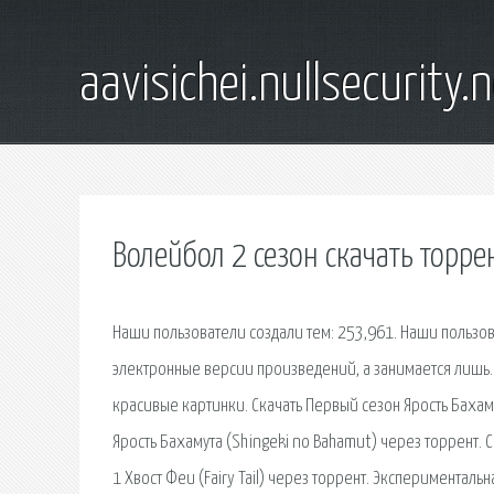
aavisichei.nullsecurity.
Волейбол 2 сезон скачать торре
Наши пользователи создали тем: 253,961. Наши пользов
электронные версии произведений, а занимается лишь. 
красивые картинки. Скачать Первый сезон Ярость Бахаму
Ярость Бахамута (Shingeki no Bahamut) через торрент. С
1 Хвост Феи (Fairy Tail) через торрент. Эксперимента