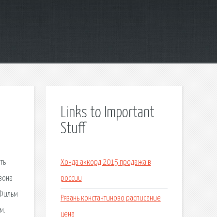
Links to Important
Stuff
ть
Хонда аккорд 2015 продажа в
зона
россии
 Фильм
Рязань константиново расписание
м.
цена