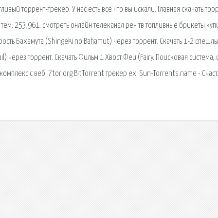
тливый торрент-трекер. У нас есть всё что вы искали. Главная скачать тор
тем: 253,961. смотреть онлайн телеканал рен тв топливные брикеты купи
рость Бахамута (Shingeki no Bahamut) через торрент. Скачать 1-2 спешл
ail) через торрент. Скачать Фильм 1 Хвост Феи (Fairy. Поисковая сиcтема,
мплекс с веб. 7tor.org BitTorrent трекер ex. Sun-Torrents.name - Счас