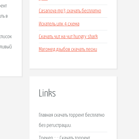
рент
Casanova mp3 скачать бесплатно
ть в
Искатель ипк 4 схема
ы
Скачать чит на чит hungry shark
 список
тливый
Магомед дзыбов скачать песни
Links
Главная скачать торрент бесплатно
без регистрации.
Трекер :: :: Скачать торрент