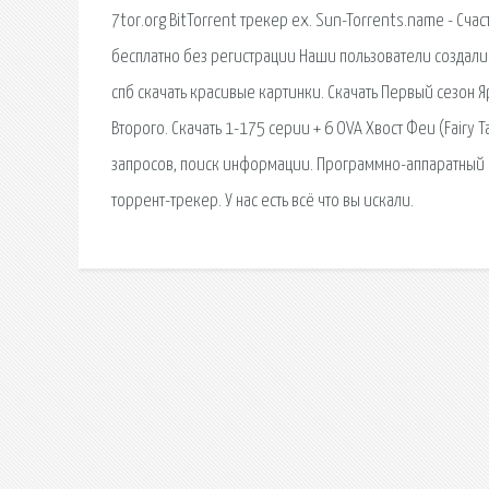
7tor.org BitTorrent трекер ex. Sun-Torrents.name - Счас
бесплатно без регистрации Наши пользователи создали 
спб скачать красивые картинки. Скачать Первый сезон Я
Второго. Скачать 1-175 серии + 6 OVA Хвост Феи (Fairy T
запросов, поиск информации. Программно-аппаратный ко
торрент-трекер. У нас есть всё что вы искали.