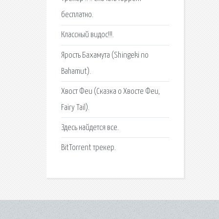
бесплатно.
Классный видос!!!.
Ярость Бахамута (Shingeki no
Bahamut).
Хвост Феи (Сказка о Хвосте Феи,
Fairy Tail).
Здесь найдется все.
BitTorrent трекер.