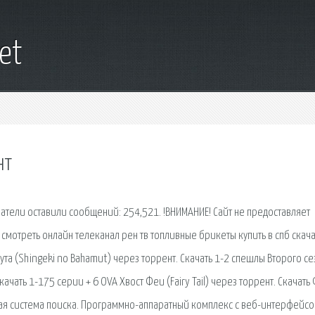
net
нт
атели оставили сообщений: 254,521. !ВНИМАНИЕ! Сайт не предоставляет
смотреть онлайн телеканал рен тв топливные брикеты купить в спб скача
та (Shingeki no Bahamut) через торрент. Скачать 1-2 спешлы Второго се
качать 1-175 серии + 6 OVA Хвост Феи (Fairy Tail) через торрент. Скачать
льная система поиска. Программно-аппаратный комплекс с веб-интерфейсо