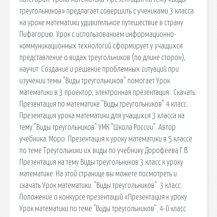
треугольников» предлагает совершить с учениками 3 класса
на уроке математики удивительное путешествие в страну
Пифагорию. Урок с использованием информационно-
коммуникационных технологий сформирует у учащихся
представление о видах треугольников (по длине сторон),
научит. Создание и решение проблемных ситуаций при
изучении темы "Виды треугольников" помогает Урок
математики в 3 проектор, электронная презентация:. Скачать:
Презентация по математике "Виды треугольников" 4 класс.
Презентация урока математики для учащихся 3 класса на
тему "Виды треугольников" УМК "Школа России". Автор
учебника: Моро. Презентация к уроку математики в 5 классе
по теме Треугольники их виды по учебнику Дорофеева Г.В.
Презентация на тему Виды треугольников 3 класс к уроку
математике. На этой странице вы можете посмотреть и
скачать Урок математики. "Виды треугольников". 3 класс.
Положение о конкурсе презентаций «Презентация к уроку
Урок математики по теме "Виды треугольников". 4-й класс