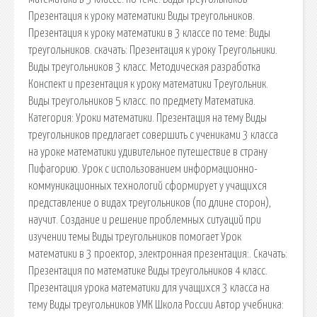
Презентация к уроку математики Виды треугольников.
Презентация к уроку математики в 3 классе по теме: Виды
треугольников. cкачать: Презентация к уроку Треугольники.
Виды треугольников 3 класс. Методическая разработка
Конспект и презентация к уроку математики Треугольник.
Виды треугольников 5 класс. по предмету Математика.
Категория: Уроки математики. Презентация на тему Виды
треугольников предлагает совершить с учениками 3 класса
на уроке математики удивительное путешествие в страну
Пифагорию. Урок с использованием информационно-
коммуникационных технологий сформирует у учащихся
представление о видах треугольников (по длине сторон),
научит. Создание и решение проблемных ситуаций при
изучении темы Виды треугольников помогает Урок
математики в 3 проектор, электронная презентация:. Скачать:
Презентация по математике Виды треугольников 4 класс.
Презентация урока математики для учащихся 3 класса на
тему Виды треугольников УМК Школа России Автор учебника: