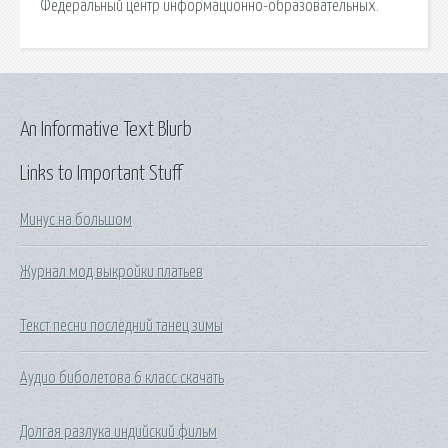
Федеральный центр информационно-образовательных.
An Informative Text Blurb
Links to Important Stuff
Минус на большом
Журнал мод выкройки платьев
Текст песни последний танец зимы
Аудио биболетова 6 класс скачать
Долгая разлука индийский фильм