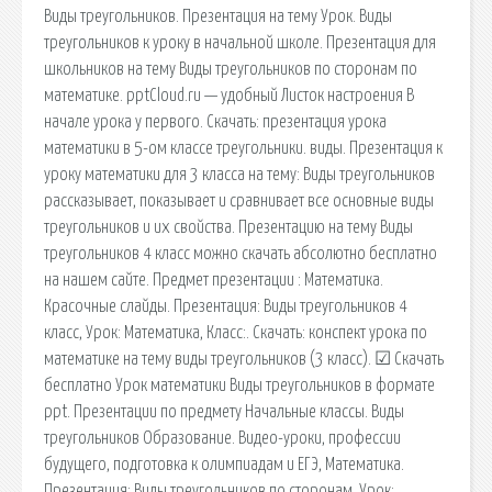
Виды треугольников. Презентация на тему Урок. Виды
треугольников к уроку в начальной школе. Презентация для
школьников на тему Виды треугольников по сторонам по
математике. pptCloud.ru — удобный Листок настроения В
начале урока у первого. Скачать: презентация урока
математики в 5-ом классе треугольники. виды. Презентация к
уроку математики для 3 класса на тему: Виды треугольников
рассказывает, показывает и сравнивает все основные виды
треугольников и их свойства. Презентацию на тему Виды
треугольников 4 класс можно скачать абсолютно бесплатно
на нашем сайте. Предмет презентации : Математика.
Красочные слайды. Презентация: Виды треугольников 4
класс, Урок: Математика, Класс:. Скачать: конспект урока по
математике на тему виды треугольников (3 класс). ☑ Скачать
бесплатно Урок математики Виды треугольников в формате
ppt. Презентации по предмету Начальные классы. Виды
треугольников Образование. Видео-уроки, профессии
будущего, подготовка к олимпиадам и ЕГЭ, Математика.
Презентация: Виды треугольников по сторонам, Урок: