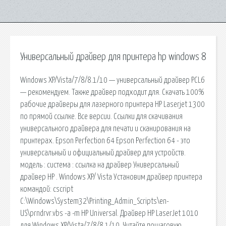
Универсальный драйвер для принтера hp windows 8
Windows XP/Vista/7/8/8.1/10 — универсальный драйвер PCL6
— рекомендуем. Также драйвер подходит для. Скачать 100%
рабочие драйверы для лазерного принтера HP Laserjet 1300
по прямой ссылке. Все версии. Ссылки для скачивания
универсального драйвера для печати и сканирования на
принтерах. Epson Perfection 64 Epson Perfection 64 - это
универсальный и официальный драйвер для устройств.
модель : система : ссылка на драйвер Универсальный
драйвер HP . Windows XP/ Vista Установим драйвер принтера
командой: cscript
C:\Windows\System32\Printing_Admin_Scripts\en-
US\prndrvr.vbs -a -m HP Universal. Драйвер HP LaserJet 1010
для Windows XP/Vista/7/8/8.1/10. Читайте пошаговую