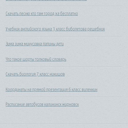
Скачать песню кто там город ха бесплатно
Учебник английского языка 3 класс биболетова решебник
Зима зима минусовка папины дети
Что такое шорты толковый словарь
Скачать биология 7 класс никишов
Координаты на прямой презентация 6 класс виленкин
Расписание автобусов калининск жирновск