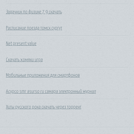
Задачник по физике 7 9 скачать
Расписание поезда томск сургут
Net present value
Скачать хомяки игра
Мобильные приложения для смартфонов
Асурсо smr asurso ru самара электронный журнал
Хиты русского рока скачать через торрент