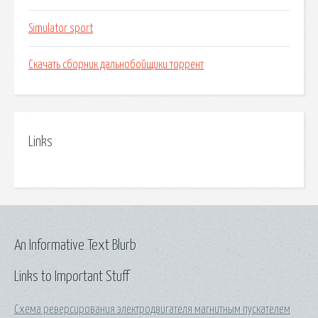
Simulator sport
Скачать сборник дальнобойщики торрент
Links
An Informative Text Blurb
Links to Important Stuff
Схема реверсирования электродвигателя магнитным пускателем