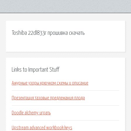
Toshiba 22dl833r прошивка скачать
Links to Important Stuff
Ажурные узоры крючком схемы и описание
Презентация тазовые предлежания плода
Doodle alchemy играть
Upstream advanced workbook keys