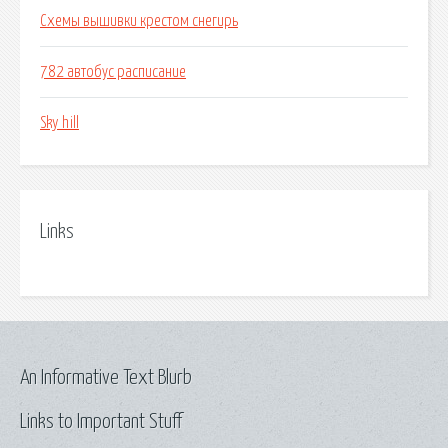
Схемы вышивки крестом снегирь
782 автобус расписание
Sky hill
Links
An Informative Text Blurb
Links to Important Stuff