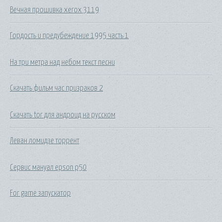
Вечная прошивка xerox 3119
Гордость и предубеждение 1995 часть 1
На три метра над небом текст песни
Скачать фильм час призраков 2
Скачать tor для андроид на русском
Леван ломидзе торрент
Сервис мануал epson p50
For game запускатор