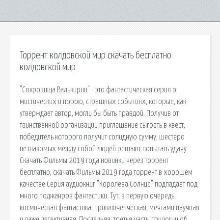
Торрент колдовской мир скачать бесплатно
колдовской мир
"Сокровища Валькирии" - это фантастическая серия о
мистических и порою, страшных событиях, которые, как
утверждает автор, могли бы быть правдой. Получив от
таинственной организации приглашение сыграть в квест,
победитель которого получит солидную сумму, шестеро
незнакомых между собой людей решают попытать удачу.
Скачать Фильмы 2019 года новинки через торрент
бесплатно, скачать Фильмы 2019 года торрент в хорошем
качестве Серия аудиокниг "Королева Солнца" подпадает под
много поджанров фантастики. Тут, в первую очередь,
космическая фантастика, приключенческая, мечтами научная
и даже детективная. Последняя, третья часть, трилогии об