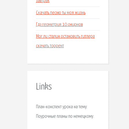
завтрак
Скачать песню ты моя жизнь
Гдз геометрия 10 смирнов
Мог ли сталин остановить гитлера
скачать торрент
Links
План-конспект урока на тему:
Поурочные планы по немецкому.