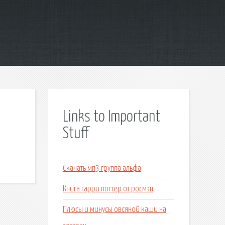
Links to Important
Stuff
Скачать мп3 группа альфа
Книга гарри поттер от росмэн
Плюсы и минусы овсяной каши на