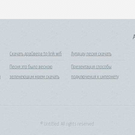
A
Скачать драйвера tp link wifi
Лупдиду песня скачать
Песня это было весною
Презентация способы
н
зеленеющим маем скачать
подключения к интернету
© Untitled. All rights reserved.