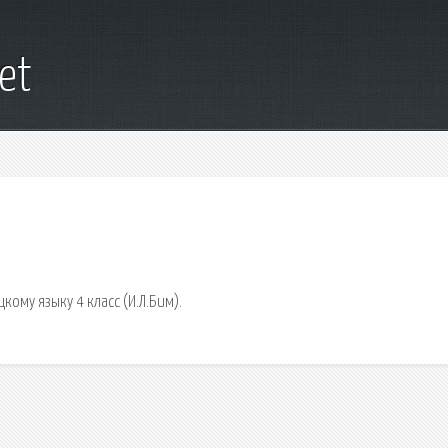
net
кому языку 4 класс (И.Л.Бим).