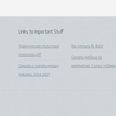
Links to Important Stuff
Практическая стилистика
Как открыть flv файл
розенталь pdf
Скачать учебник по
Слушать и скачать музыку
математике 1 класс гейдма
новинки 2014 2015