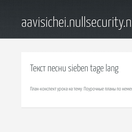
aavisichei.nullsecurity.
Текст песни sieben tage lang
План-конспект урока на тему: Поурочные планы по немец