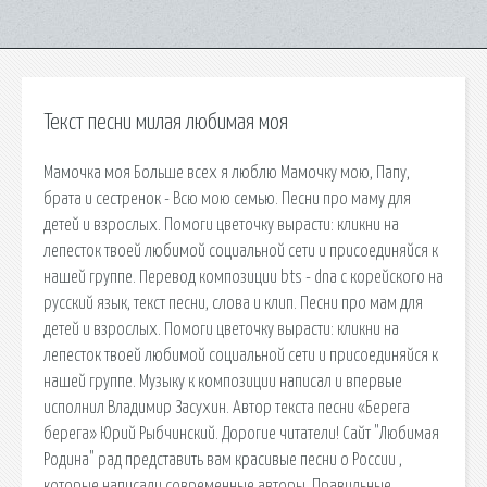
Текст песни милая любимая моя
Мамочка моя Больше всех я люблю Мамочку мою, Папу,
брата и сестренок - Всю мою семью. Песни про маму для
детей и взрослых. Помоги цветочку вырасти: кликни на
лепесток твоей любимой социальной сети и присоединяйся к
нашей группе. Перевод композиции bts - dna с корейского на
русский язык, текст песни, слова и клип. Песни про мам для
детей и взрослых. Помоги цветочку вырасти: кликни на
лепесток твоей любимой социальной сети и присоединяйся к
нашей группе. Музыку к композиции написал и впервые
исполнил Владимир Засухин. Автор текста песни «Берега
берега» Юрий Рыбчинский. Дорогие читатели! Сайт "Любимая
Родина" рад представить вам красивые песни о России ,
которые написали современные авторы. Правильные