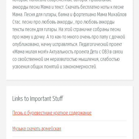
аккорды песни Мама и текст. Скачать бесплатно ноты к песне
Мама. Песня для гитары, баяна и фортепиано Мама Михайлов
Стас. песни про любовь аккорды , про любовь аккорды
тексты песен для гитары. На этой страничке собраны песни
про маму и дочку. А то как-то много очень про папу с дочкой
опубликовано, начну исправляться. Педагогический проект
«Мама милая моя!» Актуальность проекта Дети с ОВЗ в связи
со свойственной им неразвитостью мышления, слабостью
усвоения общих понятий и закономерностей.
Links to Important Stuff
Песнь о буревестнике краткое содержание
Музыка скачать армейская