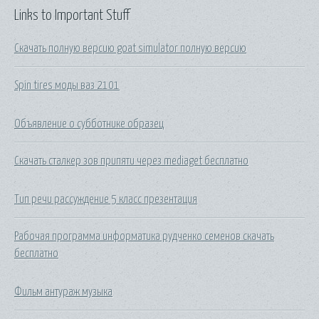
Links to Important Stuff
Скачать полную версию goat simulator полную версию
Spin tires моды ваз 2101
Объявление о субботнике образец
Скачать сталкер зов припяти через mediaget бесплатно
Тип речи рассуждение 5 класс презентация
Рабочая программа информатика рудченко семенов скачать
бесплатно
Фильм антураж музыка