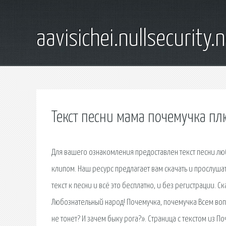
aavisichei.nullsecurity.
Текст песни мама почемучка пл
Для вашего ознакомления предоставлен текст песни люб
клипом. Наш ресурс предлагает вам скачать и прослуш
текст к песни и всё это бесплатно, и без регистрации. 
Любознательный народ! Почемучка, почемучка Всем воп
не тонет? И зачем быку рога?». Страница с текстом из П