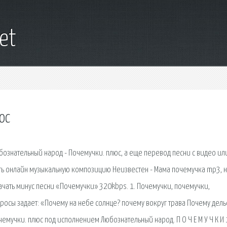
net
юс
ознательный народ - Почемучки. плюс, а еще перевод песни с видео ил
ать онлайн музыкальную композицию Неизвестен - Мама почемучка mp3, 
Скачать минус песни «Почемучки» 320kbps. 1. Почемучки, почемучки,
росы задает: «Почему на небе солнце? почему вокруг трава Почему дел
очемучки. плюс под исполнением Любознательный народ. П О Ч Е М У Ч К И 