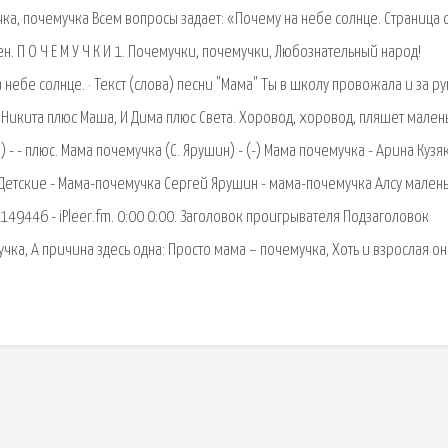
а, почемучка Всем вопросы задает: «Почему на небе солнце. Страница 
. П О Ч Е М У Ч К И 1. Почемучки, почемучки, Любознательный народ!
небе солнце. · Текст (слова) песни "Мама" Ты в школу провожала и за ру
 Никита плюс Маша, И Дима плюс Света. Хоровод, хоровод, пляшет мален
- - плюс. Мама почемучка (С. Ярушин) - (-) Мама почемучка - Арина Кузя
 Детские - Мама-почемучка Сергей Ярушин - мама-почемучка Алсу мален
49446 - iPleer.fm. 0:00 0:00. Заголовок проигрывателя Подзаголовок
ка, А причина здесь одна: Просто мама – почемучка, Хоть и взрослая он