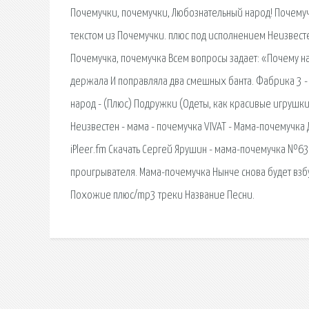
Почемучки, почемучки, Любознательный народ! Почемучк
текстом из Почемучки. плюс под исполнением Неизвестен
Почемучка, почемучка Всем вопросы задает: «Почему на 
держала И поправляла два смешных банта. Фабрика 3 -
народ - (Плюс) Подружки (Одеты, как красивые игрушки) 
Неизвестен - мама - почемучка VIVAT - Мама-почемучка
iPleer.fm Скачать Сергей Ярушин - мама-почемучка №631
проигрывателя. Мама-почемучка Нынче снова будет взбуч
Похожие плюс/mp3 треки Название Песни.