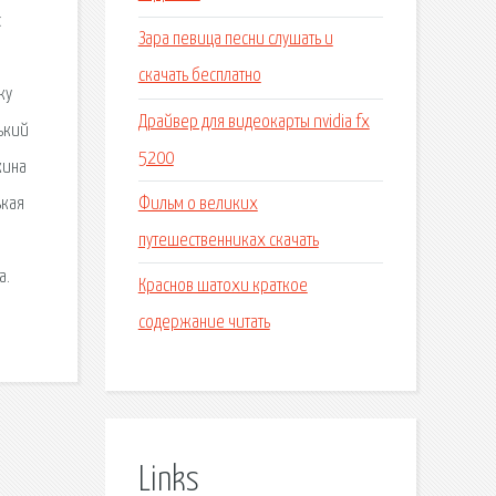
с
Зара певица песни слушать и
скачать бесплатно
ку
Драйвер для видеокарты nvidia fx
ький
5200
кина
Фильм о великих
ькая
путешественниках скачать
а.
Краснов шатохи краткое
содержание читать
Links