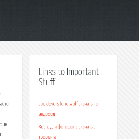
Links to Important
Stuff
и
найти
Joe devers lone wolf скачать на
андроид
ьфин
Кисти для фотошопа скачать с
1.
торрента