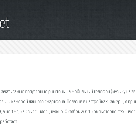
net
скачать самые популярные рингтоны на мобильный телефон (музыку на зв
овольны камерой данного смартфона. Полазив в настройках камеры, я при
), а не 1мп, как выяснилось, нужно. Октябрь 2011 компьютерно-техничес
 работает.