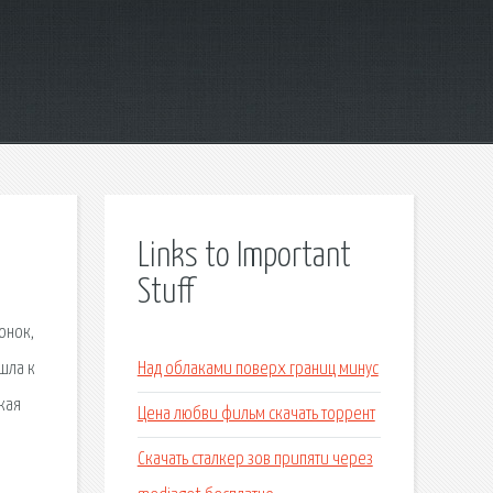
Links to Important
Stuff
онок,
шла к
Над облаками поверх границ минус
кая
Цена любви фильм скачать торрент
Скачать сталкер зов припяти через