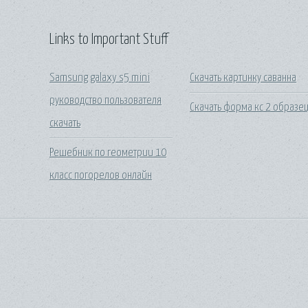
Links to Important Stuff
Samsung galaxy s5 mini
Скачать картинку саванна
руководство пользователя
Скачать форма кс 2 образе
скачать
Решебник по геометрии 10
класс погорелов онлайн