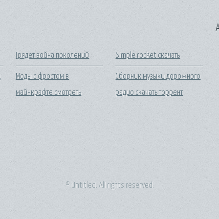
A
Грядет война поколений
Simple rocket скачать
ц
Моды с фростом в
Сборник музыки дорожного
майнкрафте смотреть
радио скачать торрент
© Untitled. All rights reserved.