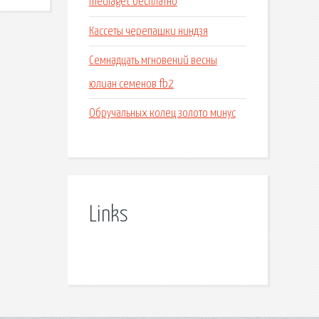
mediaget бесплатно
Кассеты черепашки ниндзя
Семнадцать мгновений весны
юлиан семенов fb2
Обручальных колец золото минус
Links