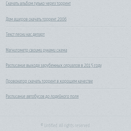
Скачать альбом гулько через торрент
Дом ашеров скачать торрент 2006
Текст песни кас департ
Магнитометр своими руками схема
Расписание выхода зарубежных сериалов в 2015 году
Провокатор скачать торрент в хорошем качестве
Расписание автобусов до лодейного поля
© Untitled. All rights reserved.