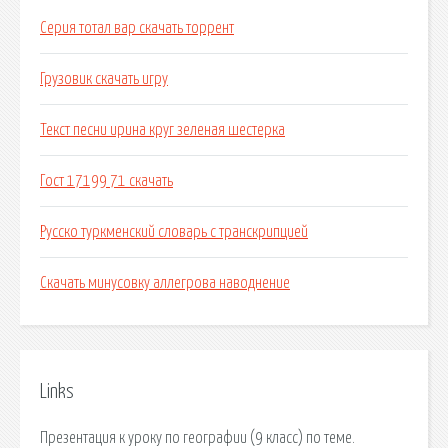
Серия тотал вар скачать торрент
Грузовик скачать игру
Текст песни ирина круг зеленая шестерка
Гост 17199 71 скачать
Русско туркменский словарь с транскрипцией
Скачать минусовку аллегрова наводнение
Links
Презентация к уроку по географии (9 класс) по теме.