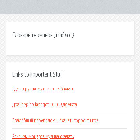
Словарь терминов диабло 3
Links to Important Stuff
Гдз по русскому никитина 5 класс
Драйвер hp laserjet 1010 для vista
Свадебный переполох 1 скачать торрент игра
Реквием моцарта музыка скачать