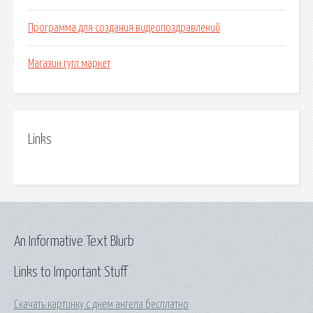
Программа для создания видеопоздравлений
Магазин гугл маркет
Links
An Informative Text Blurb
Links to Important Stuff
Скачать картинку с днем ангела бесплатно